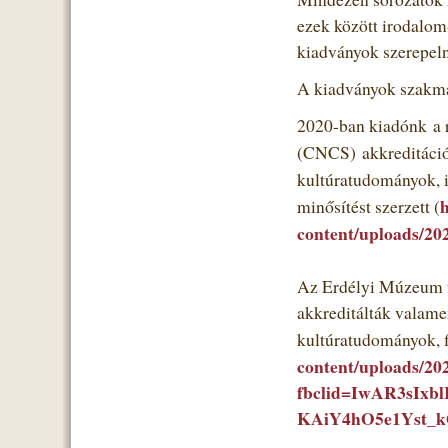
ezek között irodalom-
kiadványok szerepel
A kiadványok szakmai 
2020-ban kiadónk a 
(CNCS) akkreditációs
kultúratudományok, i
h
minősítést szerzett (
content/uploads/202
Az Erdélyi Múzeum f
akkreditálták valamen
kultúratudományok, fi
content/uploads/202
fbclid=IwAR3sIx
KAiY4hO5e1Yst_