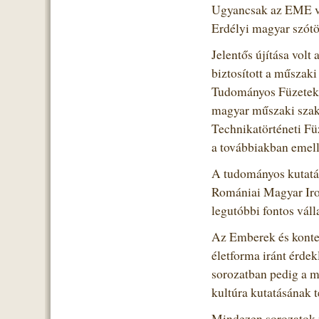
Ugyancsak az EME vál
Erdélyi magyar szótör
Jelentős újítása volt
biztosított a műszak
Tudományos Füzetek 
magyar műszaki szakn
Technikatörténeti Füz
a továbbiakban emell
A tudományos kutatás
Romániai Magyar Irod
legutóbbi fontos váll
Az Emberek és kontex
életforma iránt érde
sorozatban pedig a 
kultúra kutatásának 
Mindezen sorozatok m