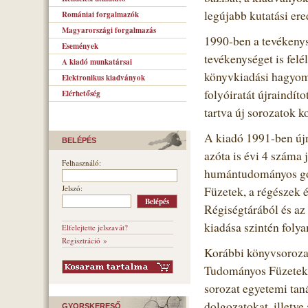
legújabb kutatási er
Romániai forgalmazók
Magyarországi forgalmazás
1990-ben a tevékenys
Események
tevékenységet is felé
A kiadó munkatársai
könyvkiadási hagyomá
Elektronikus kiadványok
folyóiratát újraindít
Elérhetőség
tartva új sorozatok k
A kiadó 1991-ben újr
BELÉPÉS
azóta is évi 4 száma 
Felhasználó:
humántudományos go
Jelszó:
Füzetek, a régészek
Régiségtárából és az 
kiadása szintén foly
Elfelejtette jelszavát?
Regisztráció »
Korábbi könyvsorozat
Tudományos Füzetek 2
sorozat egyetemi taná
dolgozatokat, illetv
GYORSKERESŐ