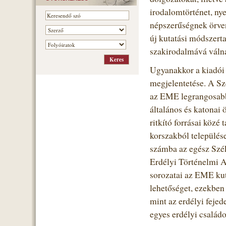
irodalomtörténet, ny
népszerűségnek örven
új kutatási módszerta
szakirodalmává válna
Ugyanakkor a kiadói t
megjelentetése. A Sz
az EME legrangosabb 
általános és katonai 
ritkító forrásai köz
korszakból település
számba az egész Széke
Erdélyi Történelmi 
sorozatai az EME kut
lehetőséget, ezekben 
mint az erdélyi feje
egyes erdélyi családo