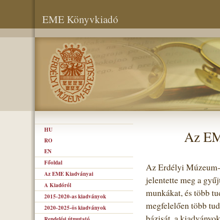
EME Könyvkiadó
HU
Az EM
RO
EN
Főoldal
Az Erdélyi Múzeum-E
Az EME Kiadványai
jelentette meg a gyű
A Kiadóról
munkákat, és több tu
2015-2020-as kiadványok
megfelelően több tud
2020-2025-ös kiadványok
bázisát, a kiadványo
Rendelési útmutató