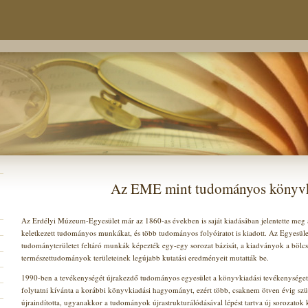
Az EME mint tudományos könyv
Az Erdélyi Múzeum-Egyesület már az 1860-as években is saját kiadásában jelentette meg
keletkezett tudományos munkákat, és több tudományos folyóiratot is kiadott. Az Egyesüle
tudományterületet feltáró munkák képezték egy-egy sorozat bázisát, a kiadványok a bölcsé
természettudományok területeinek legújabb kutatási eredményeit mutatták be.
1990-ben a tevékenységét újrakezdő tudományos egyesület a könyvkiadási tevékenységet is
folytatni kívánta a korábbi könyvkiadási hagyományt, ezért több, csaknem ötven évig szüne
újraindította, ugyanakkor a tudományok újrastrukturálódásával lépést tartva új sorozatok k