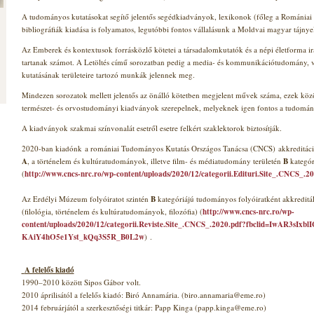
A tudományos kutatásokat segítő jelentős segédkiadványok, lexikonok (főleg a Romániai
bibliográfiák kiadása is folyamatos, legutóbbi fontos vállalásunk a Moldvai magyar tájnyel
Az Emberek és kontextusok forrásközlő kötetei a társadalomkutatók és a népi életforma i
tartanak számot. A Letöltés című sorozatban pedig a media- és kommunikációtudomány, va
kutatásának területeire tartozó munkák jelennek meg.
Mindezen sorozatok mellett jelentős az önálló kötetben megjelent művek száma, ezek közöt
természet- és orvostudományi kiadványok szerepelnek, melyeknek igen fontos a tudomá
A kiadványok szakmai színvonalát esetről esetre felkért szaklektorok biztosítják.
2020-ban kiadónk a romániai Tudományos Kutatás Országos Tanácsa (CNCS) akkreditációs e
A
, a történelem és kultúratudományok, illetve film- és médiatudomány területén
B
kategóri
(
http://www.cncs-nrc.ro/wp-content/uploads/2020/12/categorii.Edituri.Site_.CNCS_.2
Az Erdélyi Múzeum folyóiratot szintén
B
kategóriájú tudományos folyóiratként akkreditál
(filológia, történelem és kultúratudományok, filozófia) (
http://www.cncs-nrc.ro/wp-
content/uploads/2020/12/categorii.Reviste.Site_.CNCS_.2020.pdf?fbclid=IwAR3sI
KAiY4hO5e1Yst_kQq3S5R_B0L2w
) .
A felelős kiadó
1990–2010 között Sipos Gábor volt.
2010 áprilisától a felelős kiadó: Biró Annamária. (biro.annamaria@eme.ro)
2014 februárjától a szerkesztőségi titkár: Papp Kinga (papp.kinga@eme.ro)