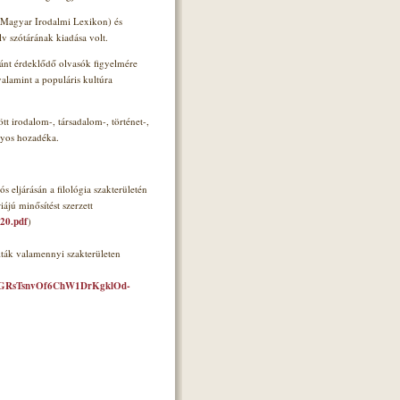
 Magyar Irodalmi Lexikon) és
v szótárának kiadása volt.
ránt érdeklődő olvasók figyelmére
lamint a populáris kultúra
t irodalom-, társadalom-, történet-,
nyos hozadéka.
ljárásán a filológia szakterületén
ájú minősítést szerzett
020.pdf
)
ták valamennyi szakterületen
xblIGRsTsnvOf6ChW1DrKgklOd-