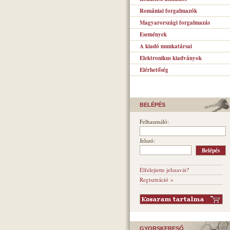
Romániai forgalmazók
Magyarországi forgalmazás
Események
A kiadó munkatársai
Elektronikus kiadványok
Elérhetőség
BELÉPÉS
Felhasználó:
Jelszó:
Elfelejtette jelszavát?
Regisztráció »
GYORSKERESŐ