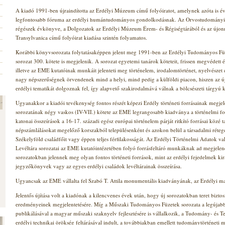
A kiadó 1991-ben újraindította az Erdélyi Múzeum című folyóiratot, amelynek azóta is év
legfontosabb fóruma az erdélyi humántudományos gondolkodásnak. Az Orvostudományi É
régészek évkönyve, a Dolgozatok az Erdélyi Múzeum Érem- és Régiségtárából és az újonna
Transylvanica című folyóirat kiadása szintén folyamatos.
Korábbi könyvsorozata folytatásaképpen jelent meg 1991-ben az Erdélyi Tudományos Fü
sorozat 300. kötete is megjelenik. A sorozat egyetemi tanárok köteteit, frissen megvédett é
illetve az EME kutatóinak munkáit jelenteti meg történelem, irodalomtörténet, nyelvészet
nagy népszerűségnek örvendenek mind a helyi, mind pedig a külföldi piacon, hiszen az új
erdélyi tematikát dolgoznak fel, így alapvető szakirodalmává válnak a bölcsészeti tárgyú 
Ugyanakkor a kiadói tevékenység fontos részét képezi Erdély történeti forrásainak megjel
sorozatának négy vaskos (IV-VII.) kötete az EME legrangosabb kiadványa a történelmi for
katonai összeírások a 16-17. századi egész európai történelem párját ritkító forrásai közé
népszámlálásokat megelőző korszakból településenként és azokon belül a társadalmi réteg
Székelyföld családfőit vagy éppen teljes férfilakosságát. Az Erdélyi Történelmi Adatok 
Levéltára sorozatai az EME kutatóintézetében folyó forrásfeltáró munkáknak ad megjelené
sorozatokban jelennek meg olyan fontos történeti források, mint az erdélyi fejedelmek kir
jegyzőkönyvek vagy az egyes erdélyi családok levéltárainak összeírása.
Ugyancsak az EME vállalta fel Szabó T. Attila monumentális kiadványának, az Erdélyi mag
Jelentős újítása volt a kiadónak a kilencvenes évek után, hogy új sorozatokban teret biztos
eredményeinek megjelentetésére. Míg a Műszaki Tudományos Füzetek sorozata a legúja
publikálásával a magyar műszaki szaknyelv fejlesztésére is vállalkozik, a Tudomány- és Te
erdélyi technikai örökség feltárásával indult, a továbbiakban emellett tudománytörténeti 