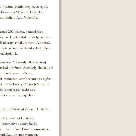
i 4 száma jelenik meg, ez az egyik
rtesítő, a Múzeumi Füzetek, a
n indított Acta Materialia
zetek 209. száma, nemsokára a
s átszerkesztett doktori dolgozatokat,
 és néprajz témakörökben. A kötetek
 kutatási módszertanokkal általában
kutatásoknak.
entetése. A Székely Oklevéltár új
rások körében. A székely általános és
 tartoznak, amennyiben a
ek rendjében vették számba az egész
valamint az Erdélyi Nemzeti Múzeum
si lehetőséget, ezekben a
ályi könyvei, a káptalani
yar szótörténeti tárnak a kiadását.
ított a műszaki kutatások
bb tudományos eredmények
chnikatörténeti Füzetek sorozata az
munkákat fog megjelentetni.