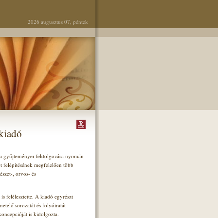
2026 augusztus 07, péntek
kiadó
 a gyűjteményei feldolgozása nyomán
t felépítésének megfelelően több
szet-, orvos- és
 felélesztette. A kiadó egyrészt
telő sorozatát és folyóiratát
oncepcióját is kidolgozta.