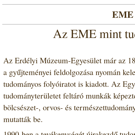
EME 
Az EME mint tu
Az Erdélyi Múzeum-Egyesület már az 1860
a gyűjteményei feldolgozása nyomán kel
tudományos folyóiratot is kiadott. Az Eg
tudományterületet feltáró munkák képezté
bölcsészet-, orvos- és természettudomány
mutatták be.
1990-ben a tevékenységét újrakezdő tudo