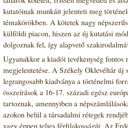
kutatóinak munkáit jelenteti meg történel
témakörökben. A kötetek nagy népszerűs
külföldi piacon, hiszen az új kutatási mó
dolgoznak fel, így alapvető szakirodalmá
Ugyanakkor a kiadói tevékenység fontos ré
megjelentetése. A Székely Oklevéltár új
legrangosabb kiadványa a történelmi forr
összeírások a 16-17. századi egész európa
tartoznak, amennyiben a népszámlálásoka
azokon belül a társadalmi rétegek rendjé
vagy éppen teljes férfilakosságát. Az Er