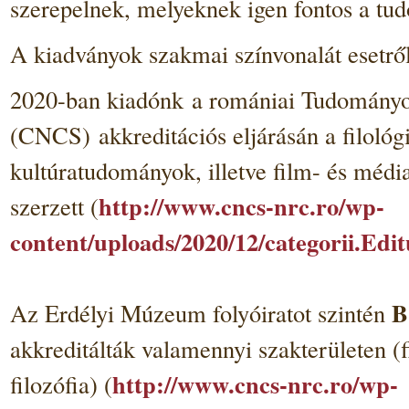
szerepelnek, melyeknek igen fontos a t
A kiadványok szakmai színvonalát esetről 
2020-ban kiadónk a romániai Tudományo
(CNCS) akkreditációs eljárásán a filológ
kultúratudományok, illetve film- és méd
http://www.cncs-nrc.ro/wp-
szerzett (
content/uploads/2020/12/categorii.Edi
B
Az Erdélyi Múzeum folyóiratot szintén
akkreditálták valamennyi szakterületen (
http://www.cncs-nrc.ro/wp-
filozófia) (