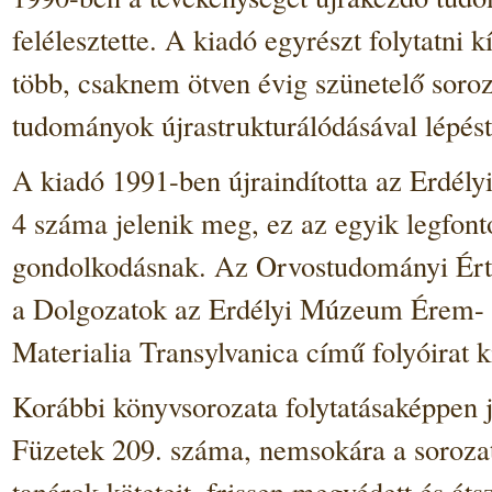
felélesztette. A kiadó egyrészt folytatni
több, csaknem ötven évig szünetelő soroza
tudományok újrastrukturálódásával lépést 
A kiadó 1991-ben újraindította az Erdély
4 száma jelenik meg, ez az egyik legfo
gondolkodásnak. Az Orvostudományi Érte
a Dolgozatok az Erdélyi Múzeum Érem- és
Materialia Transylvanica című folyóirat k
Korábbi könyvsorozata folytatásaképpen
Füzetek 209. száma, nemsokára a sorozat
tanárok köteteit, frissen megvédett és át