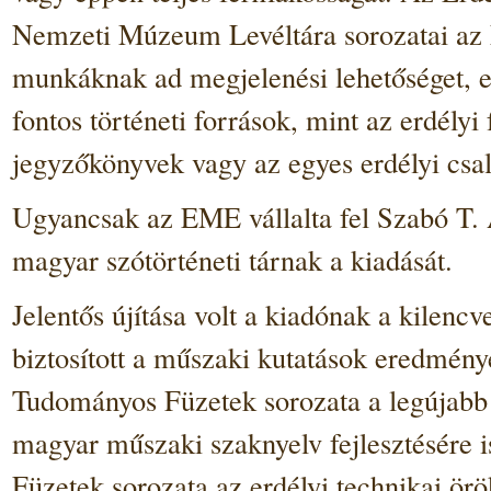
Nemzeti Múzeum Levéltára sorozatai az E
munkáknak ad megjelenési lehetőséget, 
fontos történeti források, mint az erdélyi
jegyzőkönyvek vagy az egyes erdélyi csal
Ugyancsak az EME vállalta fel Szabó T. 
magyar szótörténeti tárnak a kiadását.
Jelentős újítása volt a kiadónak a kilenc
biztosított a műszaki kutatások eredmén
Tudományos Füzetek sorozata a legújabb
magyar műszaki szaknyelv fejlesztésére i
Füzetek sorozata az erdélyi technikai örö