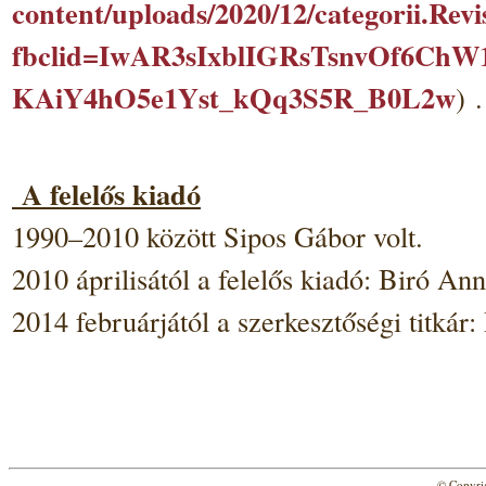
content/uploads/2020/12/categorii.Rev
fbclid=IwAR3sIxblIGRsTsnvOf6ChW
KAiY4hO5e1Yst_kQq3S5R_B0L2w
) .
A felelős kiadó
1990–2010 között Sipos Gábor volt.
2010 áprilisától a felelős kiadó: Biró 
2014 februárjától a szerkesztőségi titká
© Copyri