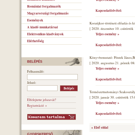
Romániai forgalmazók
Kapcsolatfelvétel:
Magyarországi forgalmazás
Események
Koraújkor-történeti előadás és 
A kiadó munkatársai
[ 2020. december 10. csütörtök 
Elektronikus kiadványok
Teljes esemény »
Elérhetőség
Kapcsolatfelvétel:
Könyvbemutató: Péntek János,B
BELÉPÉS
[ 2020. augusztus 21. péntek 08
Teljes esemény »
Felhasználó:
Kapcsolatfelvétel:
Jelszó:
Természettudományi Szakosztál
[ 2020. január 30. csütörtök 15:
Elfelejtette jelszavát?
Teljes esemény »
Regisztráció »
Kapcsolatfelvétel:
« Első oldal
GYORSKERESŐ