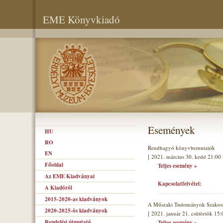
EME Könyvkiadó
Események
HU
RO
Rendhagyó könyvbemutatók
EN
[ 2021. március 30. kedd 21:00 
Főoldal
Teljes esemény »
Az EME Kiadványai
Kapcsolatfelvétel:
A Kiadóról
2015-2020-as kiadványok
A Műszaki Tudományok Szakoszt
2020-2025-ös kiadványok
[ 2021. január 21. csütörtök 15:
Rendelési útmutató
Teljes esemény »