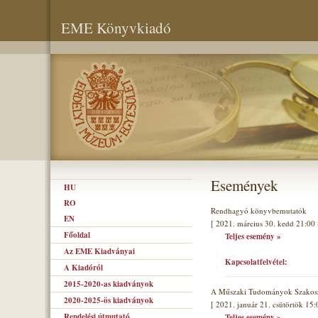
EME Könyvkiadó
Események
HU
RO
Rendhagyó könyvbemutatók
EN
[ 2021. március 30. kedd 21:00 
Főoldal
Teljes esemény »
Az EME Kiadványai
Kapcsolatfelvétel:
A Kiadóról
2015-2020-as kiadványok
A Műszaki Tudományok Szakoszt
2020-2025-ös kiadványok
[ 2021. január 21. csütörtök 15:
Rendelési útmutató
Teljes esemény »