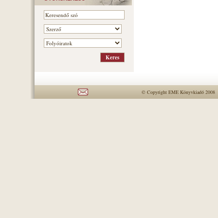
© Copyright EME Könyvkiadó 2008