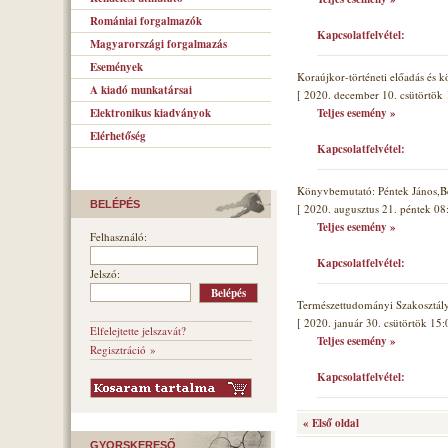
Romániai forgalmazók
Kapcsolatfelvétel:
Magyarországi forgalmazás
Események
Koraújkor-történeti előadás és 
A kiadó munkatársai
[ 2020. december 10. csütörtök 
Elektronikus kiadványok
Teljes esemény »
Elérhetőség
Kapcsolatfelvétel:
Könyvbemutató: Péntek János,B
BELÉPÉS
[ 2020. augusztus 21. péntek 08
Teljes esemény »
Felhasználó:
Kapcsolatfelvétel:
Jelszó:
Természettudományi Szakosztál
[ 2020. január 30. csütörtök 15:
Elfelejtette jelszavát?
Teljes esemény »
Regisztráció »
Kapcsolatfelvétel:
« Első oldal
GYORSKERESŐ