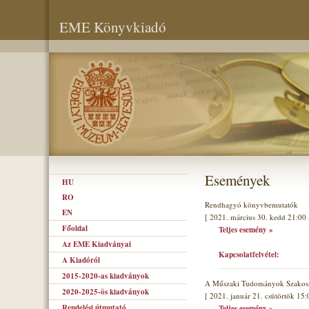
EME Könyvkiadó
Események
HU
RO
Rendhagyó könyvbemutatók
EN
[ 2021. március 30. kedd 21:00 
Főoldal
Teljes esemény »
Az EME Kiadványai
Kapcsolatfelvétel:
A Kiadóról
2015-2020-as kiadványok
A Műszaki Tudományok Szakoszt
2020-2025-ös kiadványok
[ 2021. január 21. csütörtök 15:
Rendelési útmutató
Teljes esemény »