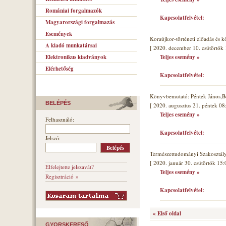
Romániai forgalmazók
Kapcsolatfelvétel:
Magyarországi forgalmazás
Események
Koraújkor-történeti előadás és 
A kiadó munkatársai
[ 2020. december 10. csütörtök 
Elektronikus kiadványok
Teljes esemény »
Elérhetőség
Kapcsolatfelvétel:
Könyvbemutató: Péntek János,B
BELÉPÉS
[ 2020. augusztus 21. péntek 08
Teljes esemény »
Felhasználó:
Kapcsolatfelvétel:
Jelszó:
Természettudományi Szakosztál
[ 2020. január 30. csütörtök 15:
Elfelejtette jelszavát?
Teljes esemény »
Regisztráció »
Kapcsolatfelvétel:
« Első oldal
GYORSKERESŐ