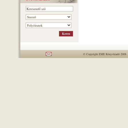
© Copyright EME Könyvkiadó 2008