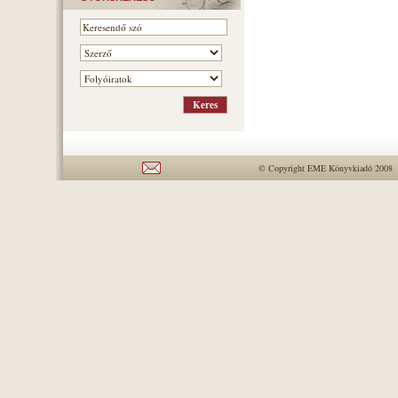
© Copyright EME Könyvkiadó 2008