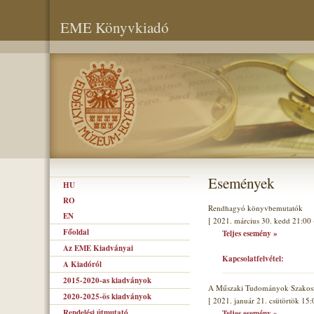
EME Könyvkiadó
Események
HU
RO
Rendhagyó könyvbemutatók
EN
[ 2021. március 30. kedd 21:00 
Főoldal
Teljes esemény »
Az EME Kiadványai
Kapcsolatfelvétel:
A Kiadóról
2015-2020-as kiadványok
A Műszaki Tudományok Szakoszt
2020-2025-ös kiadványok
[ 2021. január 21. csütörtök 15:
Rendelési útmutató
Teljes esemény »