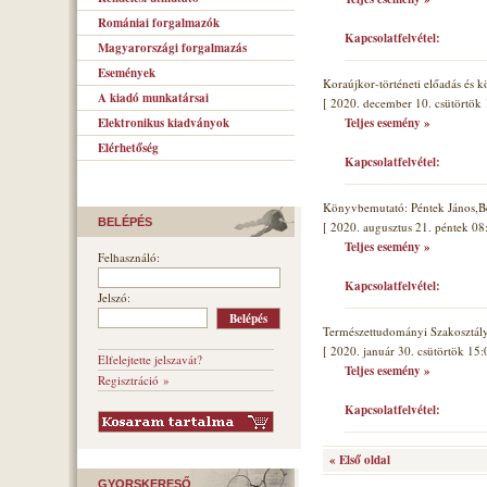
Romániai forgalmazók
Kapcsolatfelvétel:
Magyarországi forgalmazás
Események
Koraújkor-történeti előadás és 
A kiadó munkatársai
[ 2020. december 10. csütörtök 
Elektronikus kiadványok
Teljes esemény »
Elérhetőség
Kapcsolatfelvétel:
Könyvbemutató: Péntek János,B
BELÉPÉS
[ 2020. augusztus 21. péntek 08
Teljes esemény »
Felhasználó:
Kapcsolatfelvétel:
Jelszó:
Természettudományi Szakosztál
[ 2020. január 30. csütörtök 15:
Elfelejtette jelszavát?
Teljes esemény »
Regisztráció »
Kapcsolatfelvétel:
« Első oldal
GYORSKERESŐ