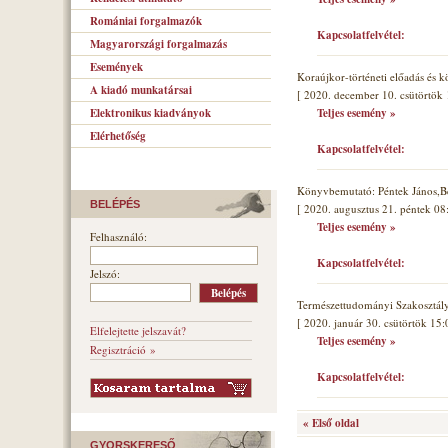
Romániai forgalmazók
Kapcsolatfelvétel:
Magyarországi forgalmazás
Események
Koraújkor-történeti előadás és 
A kiadó munkatársai
[ 2020. december 10. csütörtök 
Elektronikus kiadványok
Teljes esemény »
Elérhetőség
Kapcsolatfelvétel:
Könyvbemutató: Péntek János,B
BELÉPÉS
[ 2020. augusztus 21. péntek 08
Teljes esemény »
Felhasználó:
Kapcsolatfelvétel:
Jelszó:
Természettudományi Szakosztál
[ 2020. január 30. csütörtök 15:
Elfelejtette jelszavát?
Teljes esemény »
Regisztráció »
Kapcsolatfelvétel:
« Első oldal
GYORSKERESŐ