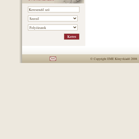
© Copyright EME Könyvkiadó 2008