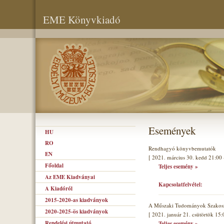
EME Könyvkiadó
Események
HU
RO
Rendhagyó könyvbemutatók
EN
[ 2021. március 30. kedd 21:00 
Főoldal
Teljes esemény »
Az EME Kiadványai
Kapcsolatfelvétel:
A Kiadóról
2015-2020-as kiadványok
A Műszaki Tudományok Szakoszt
2020-2025-ös kiadványok
[ 2021. január 21. csütörtök 15:
Rendelési útmutató
Teljes esemény »