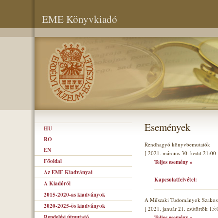
EME Könyvkiadó
Események
HU
RO
Rendhagyó könyvbemutatók
EN
[ 2021. március 30. kedd 21:00 
Főoldal
Teljes esemény »
Az EME Kiadványai
Kapcsolatfelvétel:
A Kiadóról
2015-2020-as kiadványok
A Műszaki Tudományok Szakoszt
2020-2025-ös kiadványok
[ 2021. január 21. csütörtök 15:
Rendelési útmutató
Teljes esemény »