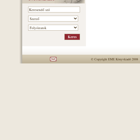
© Copyright EME Könyvkiadó 2008