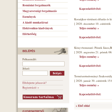
Romániai forgalmazók
Kapcsolatfelvétel:
Magyarországi forgalmazás
Események
Koraújkor-történeti előadás és 
A kiadó munkatársai
[ 2020. december 10. csütörtök 
Elektronikus kiadványok
Teljes esemény »
Elérhetőség
Kapcsolatfelvétel:
Könyvbemutató: Péntek János,B
BELÉPÉS
[ 2020. augusztus 21. péntek 08
Teljes esemény »
Felhasználó:
Kapcsolatfelvétel:
Jelszó:
Természettudományi Szakosztál
[ 2020. január 30. csütörtök 15:
Elfelejtette jelszavát?
Teljes esemény »
Regisztráció »
Kapcsolatfelvétel:
« Első oldal
GYORSKERESŐ