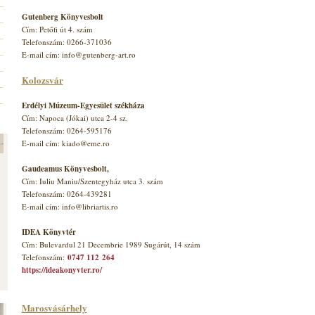
Gutenberg Könyvesbolt
Cím: Petőfi út 4. szám
Telefonszám: 0266-371036
E-mail cím: info@gutenberg-art.ro
Kolozsvár
Erdélyi Múzeum-Egyesület székháza
Cím: Napoca (Jókai) utca 2-4 sz.
Telefonszám: 0264-595176
E-mail cím: kiado@eme.ro
Gaudeamus Könyvesbolt,
Cím: Iuliu Maniu/Szentegyház utca 3. szám
Telefonszám: 0264-439281
E-mail cím: info@libriartis.ro
IDEA Könyvtér
Cím: Bulevardul 21 Decembrie 1989 Sugárút, 14 szám
Telefonszám:
0747 112 264
https://ideakonyvter.ro/
Marosvásárhely