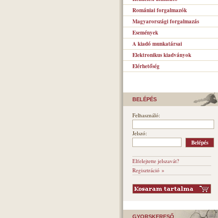
Romániai forgalmazók
Magyarországi forgalmazás
Események
A kiadó munkatársai
Elektronikus kiadványok
Elérhetőség
BELÉPÉS
Felhasználó:
Jelszó:
Elfelejtette jelszavát?
Regisztráció »
GYORSKERESŐ