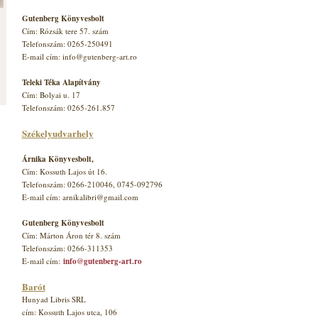
Gutenberg Könyvesbolt
Cím: Rózsák tere 57. szám
Telefonszám: 0265-250491
E-mail cím: info@gutenberg-art.ro
Teleki Téka Alapítvány
Cím: Bolyai u. 17
Telefonszám: 0265-261.857
Székelyudvarhely
Árnika Könyvesbolt,
Cím: Kossuth Lajos út 16.
Telefonszám: 0266-210046, 0745-092796
E-mail cím: arnikalibri@gmail.com
Gutenberg Könyvesbolt
Cím: Márton Áron tér 8. szám
Telefonszám: 0266-311353
E-mail cím:
info@gutenberg-art.ro
Barót
Hunyad Libris SRL
cím: Kossuth Lajos utca, 106