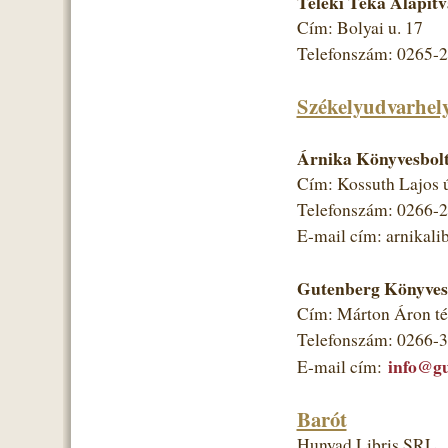
Teleki Téka Alapít
Cím: Bolyai u. 17
Telefonszám: 0265-
Székelyudvarhel
Árnika Könyvesbolt
Cím: Kossuth Lajos ú
Telefonszám: 0266-
E-mail cím: arnikal
Gutenberg Könyves
Cím: Márton Áron té
Telefonszám: 0266-
info@gu
E-mail cím:
Barót
Hunyad Libris SRL