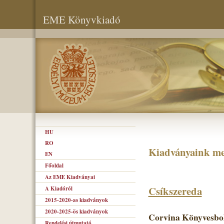
EME Könyvkiadó
HU
RO
Kiadványaink me
EN
Főoldal
Az EME Kiadványai
Csíkszereda
A Kiadóról
2015-2020-as kiadványok
2020-2025-ös kiadványok
Corvina Könyvesbol
Rendelési útmutató