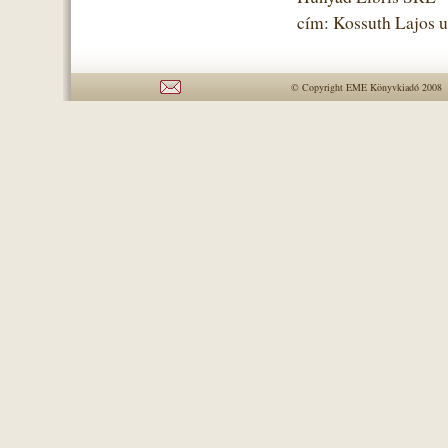
cím: Kossuth Lajos u
© Copyright EME Könyvkiadó 2008