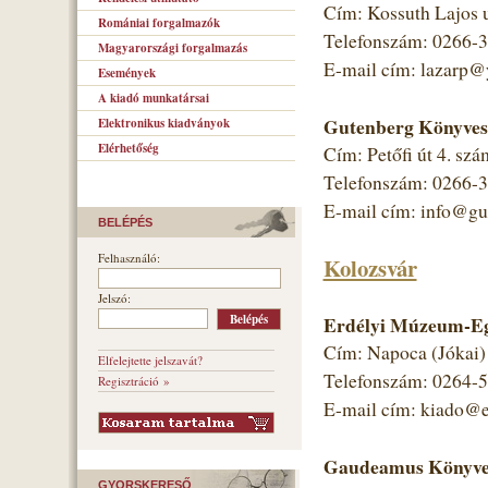
Cím: Kossuth Lajos 
Romániai forgalmazók
Telefonszám: 0266-
Magyarországi forgalmazás
E-mail cím: lazarp
Események
A kiadó munkatársai
Gutenberg Könyves
Elektronikus kiadványok
Elérhetőség
Cím: Petőfi út 4. szá
Telefonszám: 0266-
E-mail cím: info@gut
BELÉPÉS
Felhasználó:
Kolozsvár
Jelszó:
Erdélyi Múzeum-Eg
Cím: Napoca (Jókai) 
Elfelejtette jelszavát?
Telefonszám: 0264-
Regisztráció »
E-mail cím: kiado@
Gaudeamus Könyves
GYORSKERESŐ