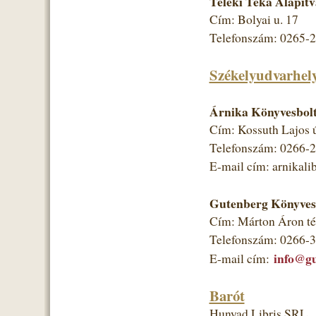
Teleki Téka Alapít
Cím: Bolyai u. 17
Telefonszám: 0265-
Székelyudvarhel
Árnika Könyvesbolt
Cím: Kossuth Lajos ú
Telefonszám: 0266-
E-mail cím: arnikal
Gutenberg Könyves
Cím: Márton Áron té
Telefonszám: 0266-
info@gu
E-mail cím:
Barót
Hunyad Libris SRL