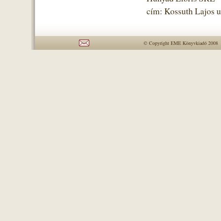
cím: Kossuth Lajos u
© Copyright EME Könyvkiadó 2008