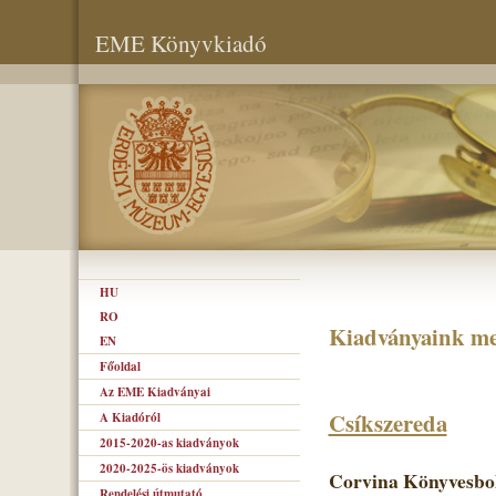
EME Könyvkiadó
HU
RO
Kiadványaink me
EN
Főoldal
Az EME Kiadványai
Csíkszereda
A Kiadóról
2015-2020-as kiadványok
2020-2025-ös kiadványok
Corvina Könyvesbol
Rendelési útmutató