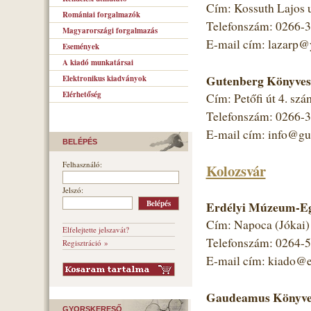
Cím: Kossuth Lajos 
Romániai forgalmazók
Telefonszám: 0266-
Magyarországi forgalmazás
E-mail cím: lazarp
Események
A kiadó munkatársai
Gutenberg Könyves
Elektronikus kiadványok
Elérhetőség
Cím: Petőfi út 4. szá
Telefonszám: 0266-
E-mail cím: info@gut
BELÉPÉS
Felhasználó:
Kolozsvár
Jelszó:
Erdélyi Múzeum-Eg
Cím: Napoca (Jókai) 
Elfelejtette jelszavát?
Telefonszám: 0264-
Regisztráció »
E-mail cím: kiado@
Gaudeamus Könyves
GYORSKERESŐ