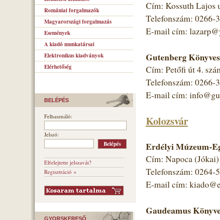
Cím: Kossuth Lajos 
Romániai forgalmazók
Telefonszám: 0266-
Magyarországi forgalmazás
E-mail cím: lazarp
Események
A kiadó munkatársai
Gutenberg Könyves
Elektronikus kiadványok
Elérhetőség
Cím: Petőfi út 4. szá
Telefonszám: 0266-
E-mail cím: info@gut
BELÉPÉS
Felhasználó:
Kolozsvár
Jelszó:
Erdélyi Múzeum-Eg
Cím: Napoca (Jókai) 
Elfelejtette jelszavát?
Telefonszám: 0264-
Regisztráció »
E-mail cím: kiado@
Gaudeamus Könyves
GYORSKERESŐ