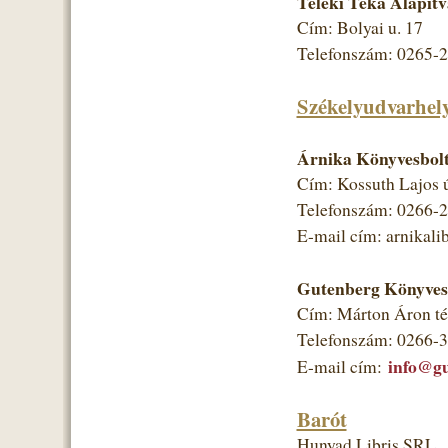
Teleki Téka Alapít
Cím: Bolyai u. 17
Telefonszám: 0265-
Székelyudvarhel
Árnika Könyvesbolt
Cím: Kossuth Lajos ú
Telefonszám: 0266-
E-mail cím: arnikal
Gutenberg Könyves
Cím: Márton Áron té
Telefonszám: 0266-
info@gu
E-mail cím:
Barót
Hunyad Libris SRL