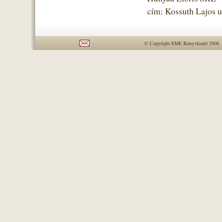
cím: Kossuth Lajos u
© Copyright EME Könyvkiadó 2008