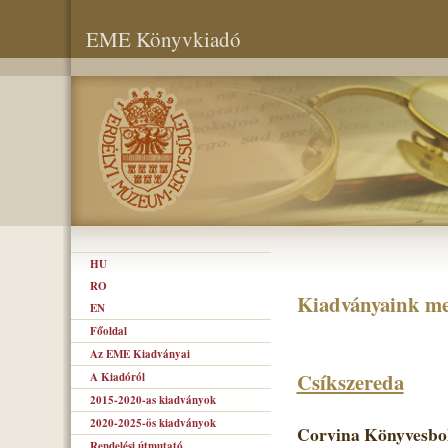
EME Könyvkiadó
HU
RO
Kiadványaink me
EN
Főoldal
Az EME Kiadványai
Csíkszereda
A Kiadóról
2015-2020-as kiadványok
2020-2025-ös kiadványok
Corvina Könyvesbol
Rendelési útmutató