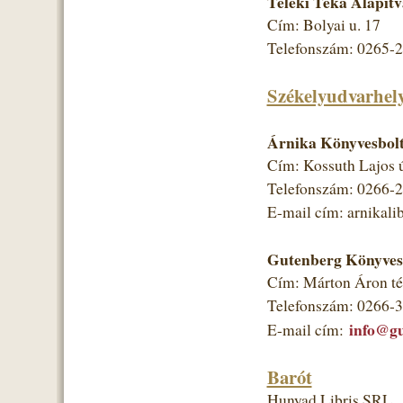
Teleki Téka Alapít
Cím: Bolyai u. 17
Telefonszám: 0265-
Székelyudvarhel
Árnika Könyvesbolt
Cím: Kossuth Lajos ú
Telefonszám: 0266-
E-mail cím: arnikal
Gutenberg Könyves
Cím: Márton Áron té
Telefonszám: 0266-
info@gu
E-mail cím:
Barót
Hunyad Libris SRL