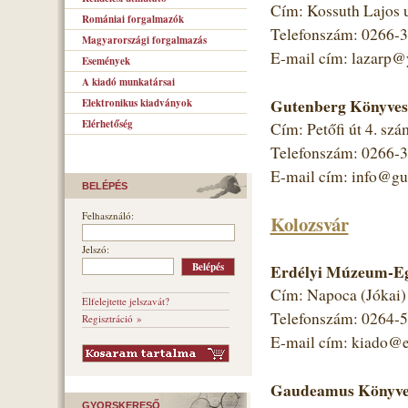
Cím: Kossuth Lajos 
Romániai forgalmazók
Telefonszám: 0266-
Magyarországi forgalmazás
E-mail cím: lazarp
Események
A kiadó munkatársai
Gutenberg Könyves
Elektronikus kiadványok
Elérhetőség
Cím: Petőfi út 4. szá
Telefonszám: 0266-
E-mail cím: info@gut
BELÉPÉS
Felhasználó:
Kolozsvár
Jelszó:
Erdélyi Múzeum-Eg
Cím: Napoca (Jókai) 
Elfelejtette jelszavát?
Telefonszám: 0264-
Regisztráció »
E-mail cím: kiado@
Gaudeamus Könyves
GYORSKERESŐ