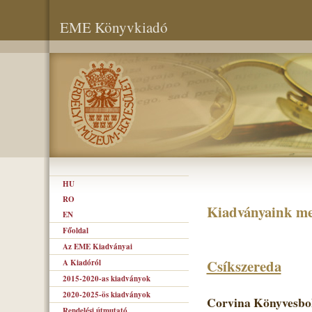
EME Könyvkiadó
HU
RO
Kiadványaink me
EN
Főoldal
Az EME Kiadványai
Csíkszereda
A Kiadóról
2015-2020-as kiadványok
2020-2025-ös kiadványok
Corvina Könyvesbol
Rendelési útmutató