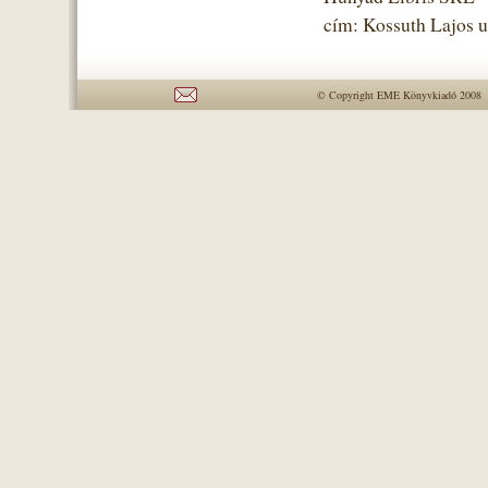
cím: Kossuth Lajos u
© Copyright EME Könyvkiadó 2008