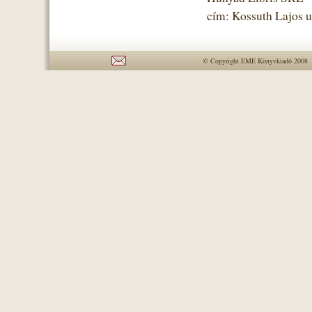
cím: Kossuth Lajos u
© Copyright EME Könyvkiadó 2008