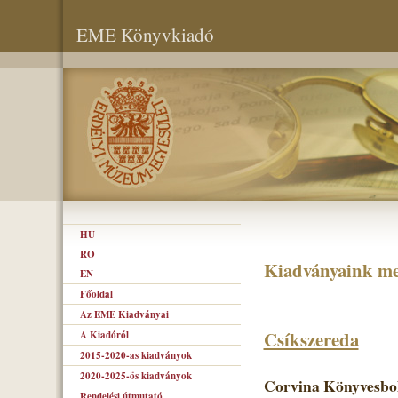
EME Könyvkiadó
HU
RO
Kiadványaink me
EN
Főoldal
Az EME Kiadványai
Csíkszereda
A Kiadóról
2015-2020-as kiadványok
2020-2025-ös kiadványok
Corvina Könyvesbol
Rendelési útmutató