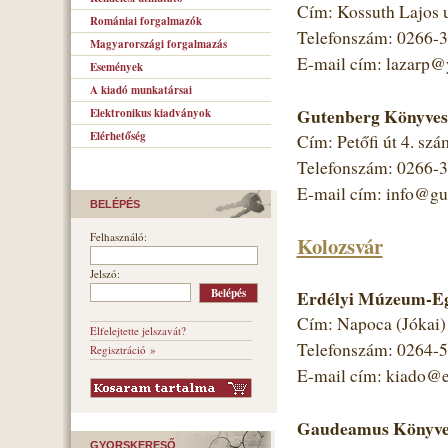
Cím: Kossuth Lajos 
Romániai forgalmazók
Telefonszám: 0266-
Magyarországi forgalmazás
E-mail cím: lazarp
Események
A kiadó munkatársai
Gutenberg Könyves
Elektronikus kiadványok
Elérhetőség
Cím: Petőfi út 4. szá
Telefonszám: 0266-
E-mail cím: info@gut
BELÉPÉS
Felhasználó:
Kolozsvár
Jelszó:
Erdélyi Múzeum-Eg
Cím: Napoca (Jókai) 
Elfelejtette jelszavát?
Telefonszám: 0264-
Regisztráció »
E-mail cím: kiado@
Gaudeamus Könyves
GYORSKERESŐ