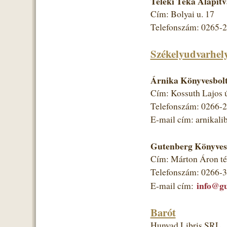
Teleki Téka Alapít
Cím: Bolyai u. 17
Telefonszám: 0265-
Székelyudvarhel
Árnika Könyvesbolt
Cím: Kossuth Lajos ú
Telefonszám: 0266-
E-mail cím: arnikal
Gutenberg Könyves
Cím: Márton Áron té
Telefonszám: 0266-
info@gu
E-mail cím:
Barót
Hunyad Libris SRL