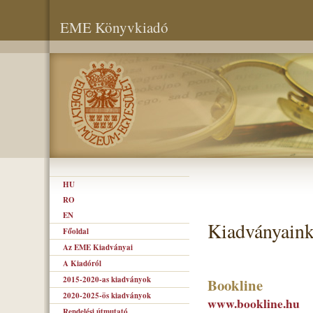
EME Könyvkiadó
HU
RO
EN
Kiadványaink
Főoldal
Az EME Kiadványai
A Kiadóról
2015-2020-as kiadványok
Bookline
2020-2025-ös kiadványok
www.bookline.hu
Rendelési útmutató