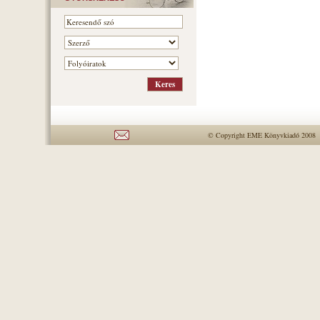
© Copyright EME Könyvkiadó 2008