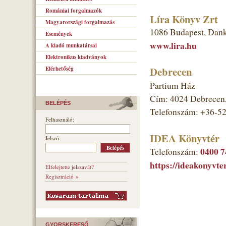
Romániai forgalmazók
Líra Könyv Zrt
Magyarországi forgalmazás
1086 Budapest, Dank
Események
www.lira.hu
A kiadó munkatársai
Elektronikus kiadványok
Debrecen
Elérhetőség
Partium Ház
Cím: 4024 Debrecen, 
BELÉPÉS
Telefonszám: +36-5
Felhasználó:
IDEA Könyvtér
Jelszó:
0400 7
Telefonszám:
https://ideakonyvter
Elfelejtette jelszavát?
Regisztráció »
GYORSKERESŐ