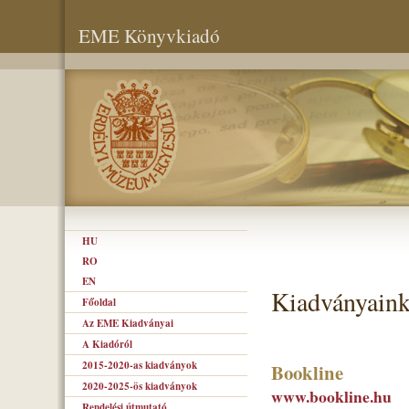
EME Könyvkiadó
HU
RO
EN
Kiadványaink
Főoldal
Az EME Kiadványai
A Kiadóról
2015-2020-as kiadványok
Bookline
2020-2025-ös kiadványok
www.bookline.hu
Rendelési útmutató