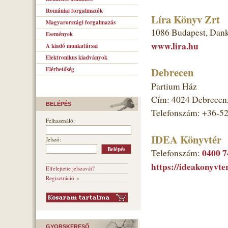
Romániai forgalmazók
Líra Könyv Zrt
Magyarországi forgalmazás
1086 Budapest, Dank
Események
www.lira.hu
A kiadó munkatársai
Elektronikus kiadványok
Debrecen
Elérhetőség
Partium Ház
Cím: 4024 Debrecen, 
BELÉPÉS
Telefonszám: +36-5
Felhasználó:
IDEA Könyvtér
Jelszó:
0400 7
Telefonszám:
https://ideakonyvter
Elfelejtette jelszavát?
Regisztráció »
GYORSKERESŐ