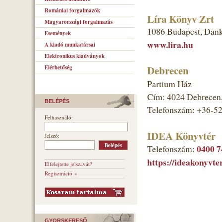
Romániai forgalmazók
Líra Könyv Zrt
Magyarországi forgalmazás
1086 Budapest, Dank
Események
www.lira.hu
A kiadó munkatársai
Elektronikus kiadványok
Debrecen
Elérhetőség
Partium Ház
Cím: 4024 Debrecen, 
BELÉPÉS
Telefonszám: +36-5
Felhasználó:
IDEA Könyvtér
Jelszó:
0400 7
Telefonszám:
https://ideakonyvter
Elfelejtette jelszavát?
Regisztráció »
GYORSKERESŐ