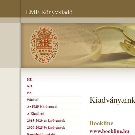
EME Könyvkiadó
HU
RO
EN
Kiadványaink
Főoldal
Az EME Kiadványai
A Kiadóról
2015-2020-as kiadványok
Bookline
2020-2025-ös kiadványok
www.bookline.hu
Rendelési útmutató