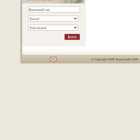
© Copyright EME Könyvkiadó 2008