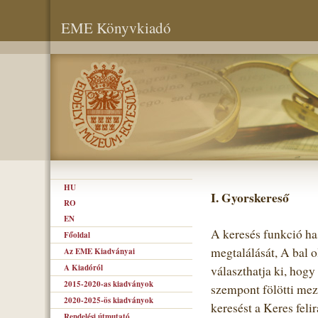
EME Könyvkiadó
HU
I. Gyorskereső
RO
EN
A keresés funkció ha
Főoldal
megtalálását, A bal o
Az EME Kiadványai
A Kiadóról
választhatja ki, hogy
2015-2020-as kiadványok
szempont fölötti mező
2020-2025-ös kiadványok
keresést a Keres felir
Rendelési útmutató