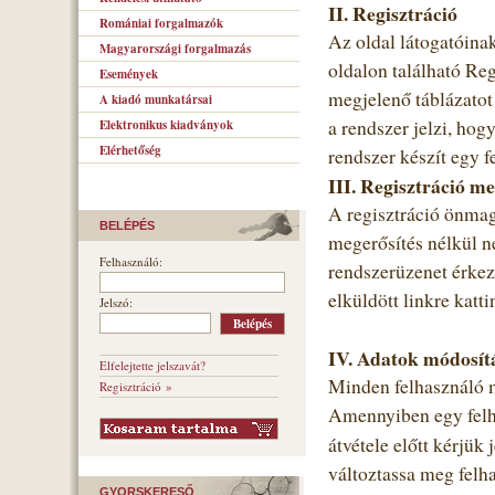
II. Regisztráció
Romániai forgalmazók
Az oldal látogatóinak
Magyarországi forgalmazás
oldalon található Re
Események
megjelenő táblázatot 
A kiadó munkatársai
a rendszer jelzi, hog
Elektronikus kiadványok
Elérhetőség
rendszer készít egy f
III. Regisztráció me
A regisztráció önmag
BELÉPÉS
megerősítés nélkül n
Felhasználó:
rendszerüzenet érkezi
elküldött linkre katti
Jelszó:
IV. Adatok módosít
Elfelejtette jelszavát?
Minden felhasználó m
Regisztráció »
Amennyiben egy felha
átvétele előtt kérjük
változtassa meg felha
GYORSKERESŐ