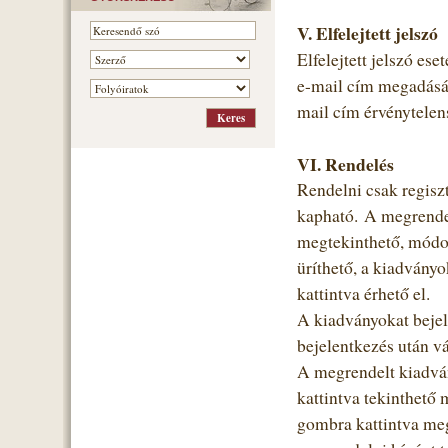
V. Elfelejtett jelszó
Elfelejtett jelszó ese
e-mail cím megadásáva
mail cím érvénytelens
VI. Rendelés
Rendelni csak regiszt
kapható. A megrendel
megtekinthető, módos
üríthető, a kiadvány
kattintva érhető el.
A kiadványokat bejele
bejelentkezés után vá
A megrendelt kiadvá
kattintva tekinthető 
gombra kattintva megj