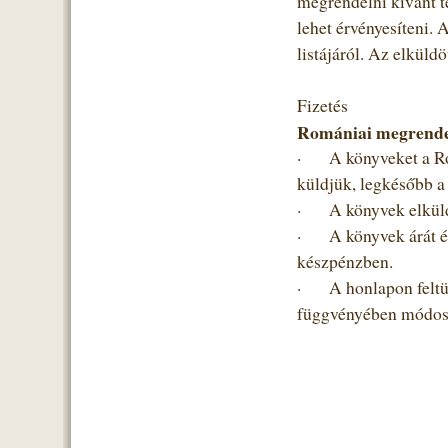
megrendelni kívánt t
lehet érvényesíteni. 
listájáról. Az elküld
Fizetés
Romániai megrende
·
A könyveket a Ro
küldjük, legkésőbb a
·
A könyvek elküld
·
A könyvek árát és
készpénzben.
·
A honlapon feltün
függvényében módosu