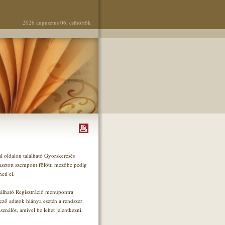
2026 augusztus 06, csütörtök
l oldalon található Gyorskeresés
lasztott szempont fölötti mezőbe pedig
eti el.
alálható Regisztráció menüpontra
lező adatok hiánya esetén a rendszer
sználót, amivel be lehet jelentkezni.