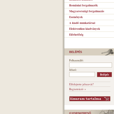
Romániai forgalmazók
Magyarországi forgalmazás
Események
A kiadó munkatársai
Elektronikus kiadványok
Elérhetőség
BELÉPÉS
Felhasználó:
Jelszó:
Elfelejtette jelszavát?
Regisztráció »
GYORSKERESŐ