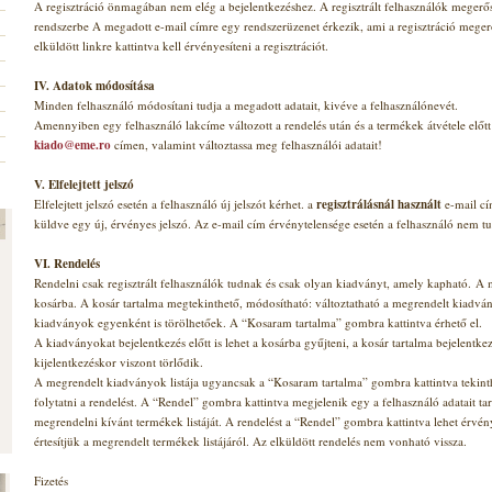
A regisztráció önmagában nem elég a bejelentkezéshez. A regisztrált felhasználók megerős
rendszerbe A megadott e-mail címre egy rendszerüzenet érkezik, ami a regisztráció megerő
elküldött linkre kattintva kell érvényesíteni a regisztrációt.
IV. Adatok módosítása
Minden felhasználó módosítani tudja a megadott adatait, kivéve a felhasználónevét.
Amennyiben egy felhasználó lakcíme változott a rendelés után és a termékek átvétele előtt
kiado@eme.ro
címen, valamint változtassa meg felhasználói adatait!
V. Elfelejtett jelszó
Elfelejtett jelszó esetén a felhasználó új jelszót kérhet. a
regisztrálásnál használt
e-mail cí
küldve egy új, érvényes jelszó. Az e-mail cím érvénytelensége esetén a felhasználó nem tu
VI. Rendelés
Rendelni csak regisztrált felhasználók tudnak és csak olyan kiadványt, amely kapható. A
kosárba. A kosár tartalma megtekinthető, módosítható: változtatható a megrendelt kiadván
kiadványok egyenként is törölhetőek. A “Kosaram tartalma” gombra kattintva érhető el.
A kiadványokat bejelentkezés előtt is lehet a kosárba gyűjteni, a kosár tartalma bejelentke
kijelentkezéskor viszont törlődik.
A megrendelt kiadványok listája ugyancsak a “Kosaram tartalma” gombra kattintva tekinth
folytatni a rendelést. A “Rendel” gombra kattintva megjelenik egy a felhasználó adatait ta
megrendelni kívánt termékek listáját. A rendelést a “Rendel” gombra kattintva lehet érvén
értesítjük a megrendelt termékek listájáról. Az elküldött rendelés nem vonható vissza.
Fizetés