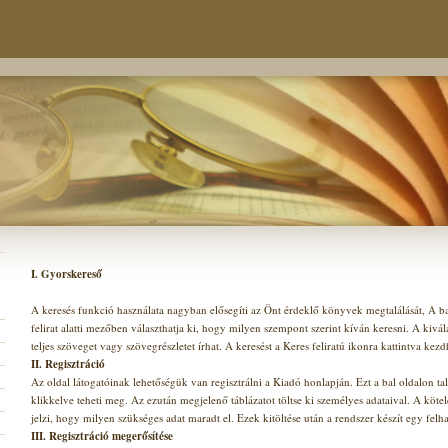
I. Gyorskereső
A keresés funkció használata nagyban elősegíti az Önt érdeklő könyvek megtalálását, A ba
felirat alatti mezőben választhatja ki, hogy milyen szempont szerint kíván keresni. A kivá
teljes szöveget vagy szövegrészletet írhat. A keresést a Keres feliratú ikonra kattintva kezdh
II. Regisztráció
Az oldal látogatóinak lehetőségük van regisztrálni a Kiadó honlapján. Ezt a bal oldalon t
klikkelve teheti meg. Az ezután megjelenő táblázatot töltse ki személyes adataival. A köte
jelzi, hogy milyen szükséges adat maradt el. Ezek kitöltése után a rendszer készít egy felha
III. Regisztráció megerősítése