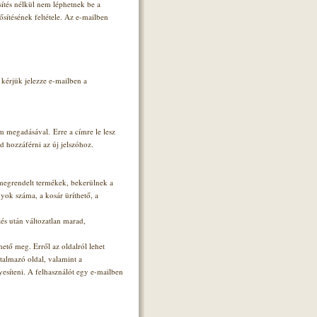
ítés nélkül nem léphetnek be a
sítésének feltétele. Az e-mailben
 kérjük jelezze e-mailben a
m megadásával. Erre a címre le lesz
d hozzáférni az új jelszóhoz.
 megrendelt termékek, bekerülnek a
yok száma, a kosár üríthető, a
zés után változatlan marad,
ető meg. Erről az oldalról lehet
rtalmazó oldal, valamint a
yesíteni. A felhasználót egy e-mailben