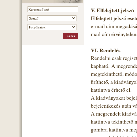
V. Elfelejtett jelszó
Elfelejtett jelszó ese
e-mail cím megadásáva
mail cím érvénytelens
VI. Rendelés
Rendelni csak regiszt
kapható. A megrendel
megtekinthető, módos
üríthető, a kiadvány
kattintva érhető el.
A kiadványokat bejele
bejelentkezés után vá
A megrendelt kiadvá
kattintva tekinthető 
gombra kattintva megj