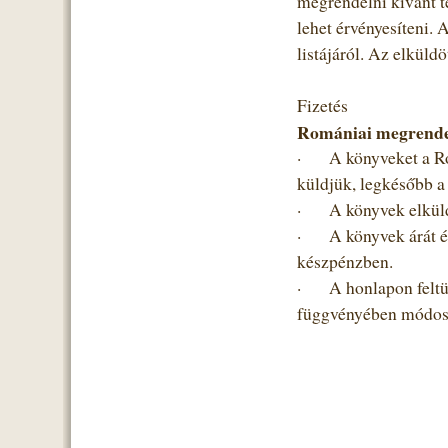
megrendelni kívánt t
lehet érvényesíteni. 
listájáról. Az elküld
Fizetés
Romániai megrende
·
A könyveket a Ro
küldjük, legkésőbb a
·
A könyvek elküld
·
A könyvek árát és
készpénzben.
·
A honlapon feltün
függvényében módosu