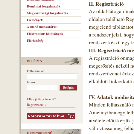
II. Regisztráció
Romániai forgalmazók
Az oldal látogatóinak
Magyarországi forgalmazás
oldalon található Re
Események
megjelenő táblázatot 
A kiadó munkatársai
a rendszer jelzi, hog
Elektronikus kiadványok
Elérhetőség
rendszer készít egy f
III. Regisztráció me
A regisztráció önmag
BELÉPÉS
megerősítés nélkül n
Felhasználó:
rendszerüzenet érkezi
elküldött linkre katti
Jelszó:
IV. Adatok módosít
Elfelejtette jelszavát?
Minden felhasználó m
Regisztráció »
Amennyiben egy felha
átvétele előtt kérjük
változtassa meg felha
GYORSKERESŐ