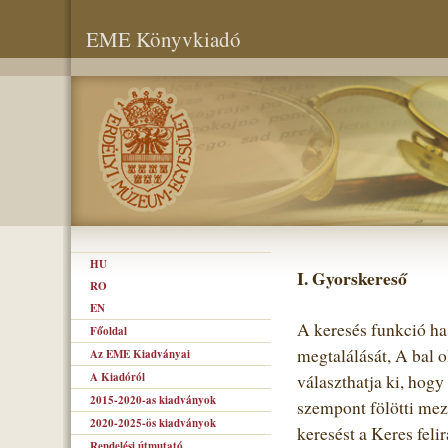
EME Könyvkiadó
HU
I. Gyorskereső
RO
EN
A keresés funkció ha
Főoldal
megtalálását, A bal o
Az EME Kiadványai
A Kiadóról
választhatja ki, hogy
2015-2020-as kiadványok
szempont fölötti mező
2020-2025-ös kiadványok
keresést a Keres felir
Rendelési útmutató