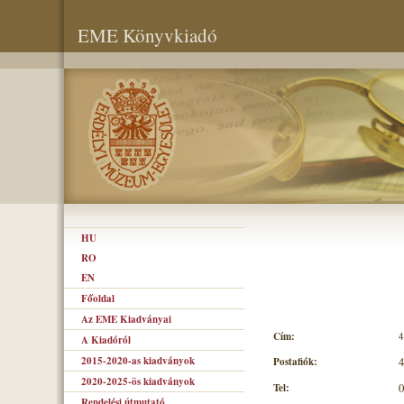
EME Könyvkiadó
HU
RO
EN
Főoldal
Az EME Kiadványai
Cím:
4
A Kiadóról
2015-2020-as kiadványok
Postafiók:
4
2020-2025-ös kiadványok
Tel:
0
Rendelési útmutató