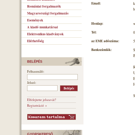
Email:
k
Romániai forgalmazók
b
Magyarországi forgalmazás
Események
Honlap:
w
A kiadó munkatársai
Tel:
0
Elektronikus kiadványok
az EME adószáma:
5
Elérhetőség
Bankszámlák:
S
B
BELÉPÉS
R
Felhasználó:
U
E
Jelszó:
H
Elfelejtette jelszavát?
Regisztráció »
GYORSKERESŐ