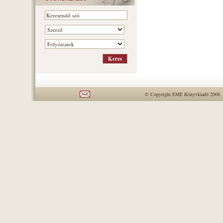
© Copyright EME Könyvkiadó 2008