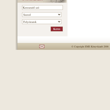
© Copyright EME Könyvkiadó 2008