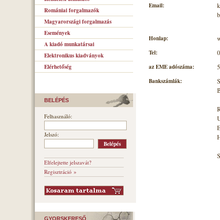
Email:
k
Romániai forgalmazók
b
Magyarországi forgalmazás
Események
Honlap:
w
A kiadó munkatársai
Tel:
0
Elektronikus kiadványok
az EME adószáma:
5
Elérhetőség
Bankszámlák:
S
B
BELÉPÉS
R
Felhasználó:
U
E
Jelszó:
H
Elfelejtette jelszavát?
Regisztráció »
GYORSKERESŐ