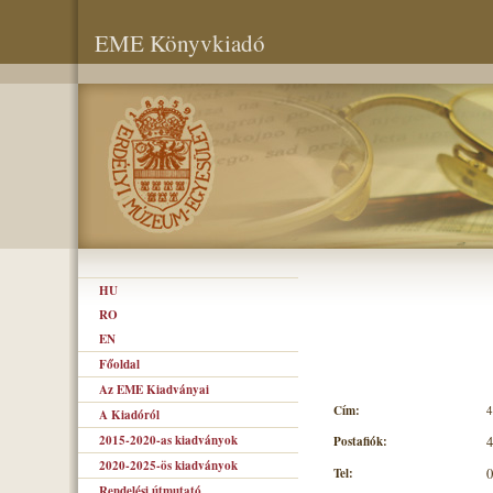
EME Könyvkiadó
HU
RO
EN
Főoldal
Az EME Kiadványai
Cím:
4
A Kiadóról
2015-2020-as kiadványok
Postafiók:
4
2020-2025-ös kiadványok
Tel:
0
Rendelési útmutató