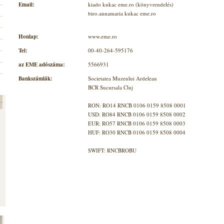
Email:
kiado kukac eme.ro (könyvrendelés)
biro.annamaria kukac eme.ro
Honlap:
www.eme.ro
Tel:
00-40-264-595176
az EME adószáma:
5566931
Bankszámlák:
Societatea Muzeului Ardelean
BCR Sucursala Cluj
RON: RO14 RNCB 0106 0159 8508 0001
USD: RO84 RNCB 0106 0159 8508 0002
EUR: RO57 RNCB 0106 0159 8508 0003
HUF: RO30 RNCB 0106 0159 8508 0004
SWIFT: RNCBROBU