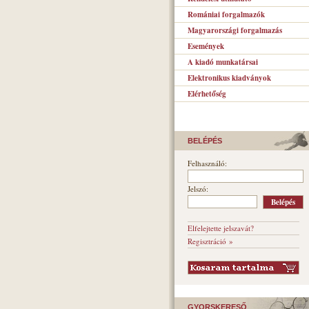
Romániai forgalmazók
Magyarországi forgalmazás
Események
A kiadó munkatársai
Elektronikus kiadványok
Elérhetőség
BELÉPÉS
Felhasználó:
Jelszó:
Elfelejtette jelszavát?
Regisztráció »
GYORSKERESŐ