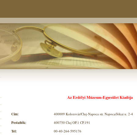
Az Erdélyi Múzeum-Egyesület Kiadója
Cím:
400009 Kolozsvár/Cluj-Napoca str. Napoca/Jókai u. 2-4
Postafiók:
400750 Cluj OP.1 CP.191
Tel:
00-40-264-595176