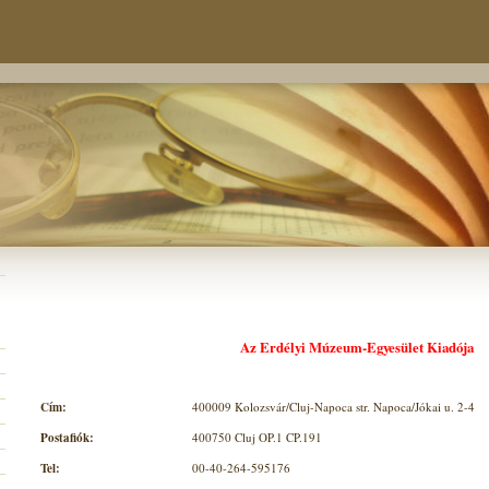
Az Erdélyi Múzeum-Egyesület Kiadója
Cím:
400009 Kolozsvár/Cluj-Napoca str. Napoca/Jókai u. 2-4
Postafiók:
400750 Cluj OP.1 CP.191
Tel:
00-40-264-595176