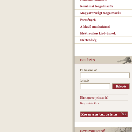
Romániai forgalmazók
Magyarországi forgalmazás
Események
A kiadó munkatársai
Elektronikus kiadványok
Elérhetőség
BELÉPÉS
Felhasználó:
Jelszó:
Elfelejtette jelszavát?
Regisztráció »
GYORSKERESŐ