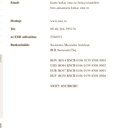
Email:
kiado kukac eme.ro (könyvrendelés)
biro.annamaria kukac eme.ro
Honlap:
www.eme.ro
Tel:
00-40-264-595176
az EME adószáma:
5566931
Bankszámlák:
Societatea Muzeului Ardelean
BCR Sucursala Cluj
RON: RO14 RNCB 0106 0159 8508 0001
USD: RO84 RNCB 0106 0159 8508 0002
EUR: RO57 RNCB 0106 0159 8508 0003
HUF: RO30 RNCB 0106 0159 8508 0004
SWIFT: RNCBROBU