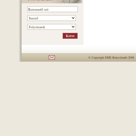
© Copyright EME Könyvkiadó 2008