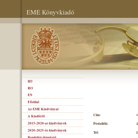
EME Könyvkiadó
HU
RO
EN
Főoldal
Az EME Kiadványai
Cím:
4
A Kiadóról
2015-2020-as kiadványok
Postafiók:
4
2020-2025-ös kiadványok
Tel:
0
Rendelési útmutató