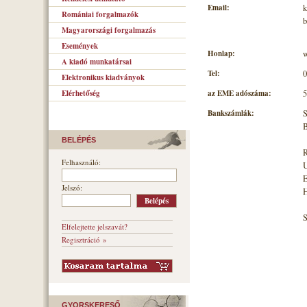
Email:
k
Romániai forgalmazók
b
Magyarországi forgalmazás
Események
Honlap:
w
A kiadó munkatársai
Tel:
0
Elektronikus kiadványok
az EME adószáma:
5
Elérhetőség
Bankszámlák:
S
B
BELÉPÉS
R
Felhasználó:
U
E
Jelszó:
H
Elfelejtette jelszavát?
Regisztráció »
GYORSKERESŐ