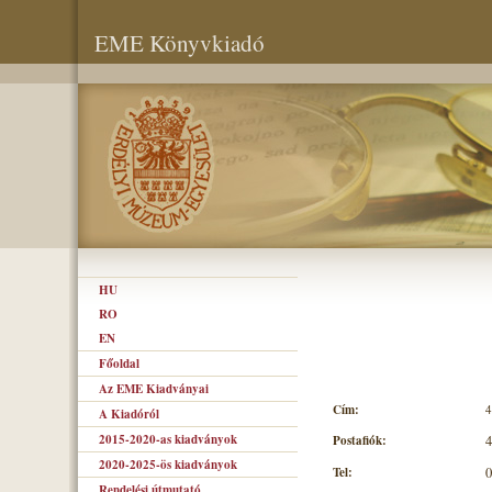
EME Könyvkiadó
HU
RO
EN
Főoldal
Az EME Kiadványai
Cím:
4
A Kiadóról
2015-2020-as kiadványok
Postafiók:
4
2020-2025-ös kiadványok
Tel:
0
Rendelési útmutató