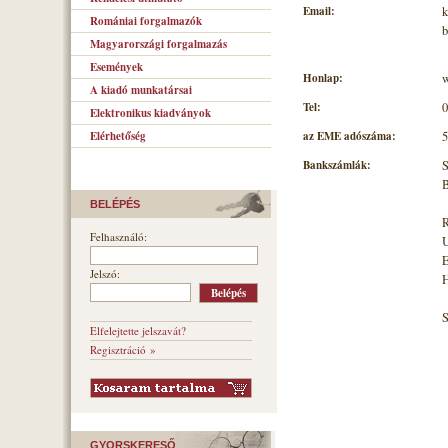
Email:
k
Romániai forgalmazók
b
Magyarországi forgalmazás
Események
Honlap:
w
A kiadó munkatársai
Tel:
0
Elektronikus kiadványok
az EME adószáma:
5
Elérhetőség
Bankszámlák:
S
B
BELÉPÉS
R
Felhasználó:
U
E
Jelszó:
H
Elfelejtette jelszavát?
Regisztráció »
GYORSKERESŐ