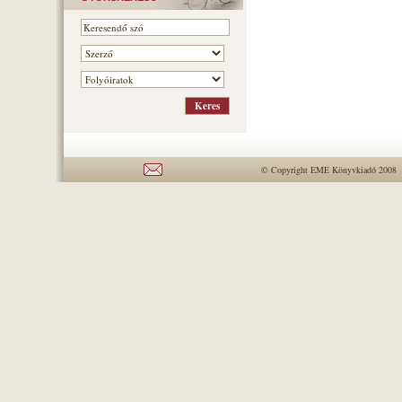
© Copyright EME Könyvkiadó 2008