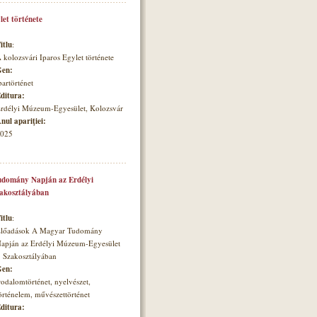
let története
itlu
:
 kolozsvári Iparos Egylet története
en:
partörténet
ditura:
rdélyi Múzeum-Egyesület, Kolozsvár
nul apariţiei:
025
domány Napján az Erdélyi
zakosztályában
itlu
:
lőadások A Magyar Tudomány
apján az Erdélyi Múzeum-Egyesület
. Szakosztályában
en:
rodalomtörténet, nyelvészet,
örténelem, művészettörténet
ditura: