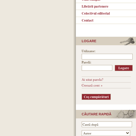
Librării partenere
Colectivul editorial
Contact
LOGARE
Utilizator:
Parolă:
Ai uitat parola?
Creează cont »
CĂUTARE RAPIDĂ