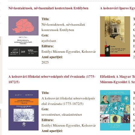
Névkontaktusok, névhasználati kontextusok Erdélyben
A kolozsvári Iparos Egy
Titlu
:
T
Névkontaktusok, névhasználati
A
kontextusok Erdélyben
G
Gen:
i
nyelvészet
E
Editura:
E
Erdélyi Múzeum-Egyesület, Kolozsvár
A
Anul apariţiei:
2
2025
A kolozsvári főiskolai seborvosképzés első évszázada (1775-
Előadások A Magyar Tu
1872/5)
Múzeum-Egyesület I. S
Titlu
:
T
A kolozsvári főiskolai seborvosképzés
E
első évszázada (1775-1872/5)
N
Gen:
I
orvostörténet, oktatástörténet
G
Editura:
i
Erdélyi Múzeum-Egyesület, Kolozsvár
t
Anul apariţiei:
E