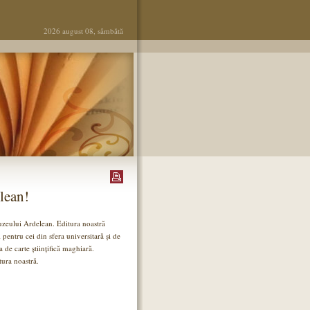
2026 august 08, sâmbătă
lean!
i Muzeului Ardelean. Editura noastră
 pentru cei din sfera universitară și de
 de carte științifică maghiară.
ura noastră.