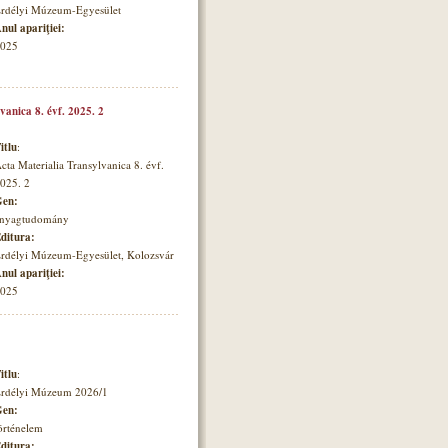
rdélyi Múzeum-Egyesület
nul apariţiei:
025
vanica 8. évf. 2025. 2
itlu
:
cta Materialia Transylvanica 8. évf.
025. 2
en:
nyagtudomány
ditura:
rdélyi Múzeum-Egyesület, Kolozsvár
nul apariţiei:
025
itlu
:
rdélyi Múzeum 2026/1
en:
örténelem
ditura: