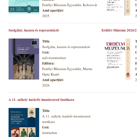
Erdélyi Múzeum-Egyesület, Kolozsvár
E
Anul apariţiei:
A
2025
2
Szolgálat, haszon és reprezentáció
Erdélyi Múzeum 2026/2
Titlu
:
T
Szolgálat, haszon és reprezentáció
E
Gen:
G
művészettörténet
n
Editura:
E
Erdélyi Múzeum-Egyesület, Martin
E
Opitz Kiadó
A
Anul apariţiei:
2
2026
A 11. székely határőr-huszárezred tisztikara
Titlu
:
A 11. székely határőr-huszárezred
tisztikara
Gen:
történelem