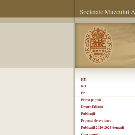
Societate Muzeului Ar
HU
RO
EN
Prima pagină
Despre Editură
Publicaţii
Procesul de evaluare
Publicatii 2020-2025 domenii
Cum cumpăr