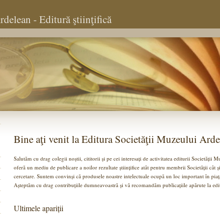
delean - Editură ştiinţifică
Bine aţi venit la Editura Societăţii Muzeului Arde
Salutăm cu drag colegii noștii, cititorii și pe cei interesați de activitatea editurii Societăți
oferă un mediu de publicare a noilor rezultate științifice atât pentru membrii Societății cât și
cercetare. Suntem convinși că produsele noastre intelectuale ocupă un loc important în piața
Așteptăm cu drag contribuțiile dumneavoastră și vă recomandăm publicațiile apărute la edit
Ultimele apariții