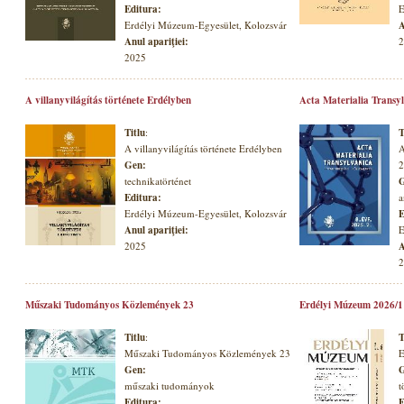
Editura:
E
Erdélyi Múzeum-Egyesület, Kolozsvár
A
Anul apariţiei:
2
2025
A villanyvilágítás története Erdélyben
Acta Materialia Transyl
Titlu
:
T
A villanyvilágítás története Erdélyben
A
Gen:
2
technikatörténet
G
Editura:
a
Erdélyi Múzeum-Egyesület, Kolozsvár
E
Anul apariţiei:
E
2025
A
2
Műszaki Tudományos Közlemények 23
Erdélyi Múzeum 2026/1
Titlu
:
T
Műszaki Tudományos Közlemények 23
E
Gen:
G
műszaki tudományok
t
Editura:
E