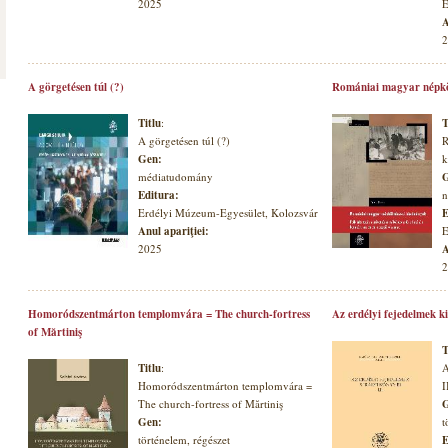
2025
E
A
2
A görgetésen túl (?)
Romániai magyar népkö
Titlu
:
T
A görgetésen túl (?)
R
Gen:
k
médiatudomány
G
Editura:
n
Erdélyi Múzeum-Egyesület, Kolozsvár
E
Anul apariţiei:
E
2025
A
2
Homoródszentmárton templomvára = The church-fortress
Az erdélyi fejedelmek k
of Mărtiniş
T
Titlu
:
A
Homoródszentmárton templomvára =
I
The church-fortress of Mărtiniş
G
Gen:
t
történelem, régészet
E