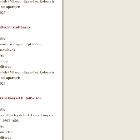
rdélyi Múzeum-Egyesület, Kolozsvár
nul apariţiei:
025
ltészeti kiadványok
itlu
:
omániai magyar népköltészeti
iadványok
en:
éprajz
ditura:
rdélyi Múzeum-Egyesület, Kolozsvár
nul apariţiei:
025
irályi könyvei II. 1605-1608.
itlu
:
z erdélyi fejedelmek királyi könyvei
I. 1605-1608.
en:
örténelem
ditura: