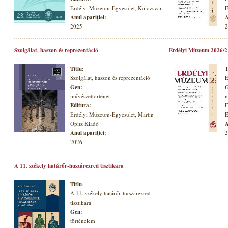
Erdélyi Múzeum-Egyesület, Kolozsvár
E
Anul apariţiei:
A
2025
2
Szolgálat, haszon és reprezentáció
Erdélyi Múzeum 2026/2
Titlu
:
T
Szolgálat, haszon és reprezentáció
E
Gen:
G
művészettörténet
n
Editura:
E
Erdélyi Múzeum-Egyesület, Martin
E
Opitz Kiadó
A
Anul apariţiei:
2
2026
A 11. székely határőr-huszárezred tisztikara
Titlu
:
A 11. székely határőr-huszárezred
tisztikara
Gen:
történelem