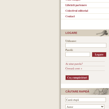
Librării partenere
Colectivul editorial
Contact
LOGARE
Utilizator:
Parolă:
Ai uitat parola?
Creează cont »
CĂUTARE RAPIDĂ