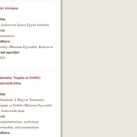
let története
itlu
:
 kolozsvári Iparos Egylet története
en:
partörténet
ditura:
rdélyi Múzeum-Egyesület, Kolozsvár
nul apariţiei:
025
domány Napján az Erdélyi
zakosztályában
itlu
:
lőadások A Magyar Tudomány
apján az Erdélyi Múzeum-Egyesület
. Szakosztályában
en:
rodalomtörténet, nyelvészet,
örténelem, művészettörténet
ditura: