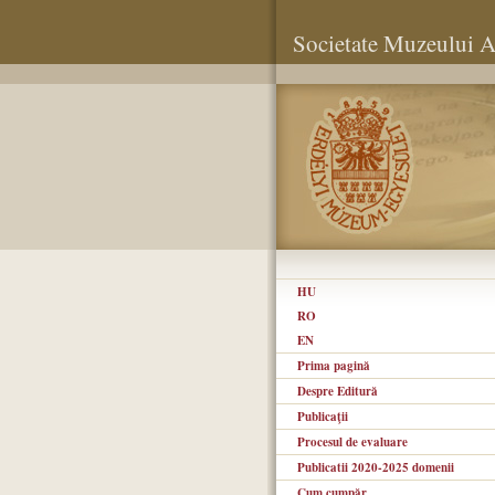
Societate Muzeului Ar
HU
RO
EN
Prima pagină
Despre Editură
Publicaţii
Procesul de evaluare
Publicatii 2020-2025 domenii
Cum cumpăr