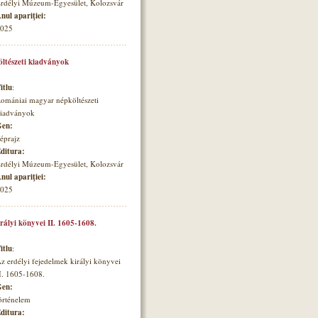
rdélyi Múzeum-Egyesület, Kolozsvár
nul apariţiei:
025
ltészeti kiadványok
itlu
:
omániai magyar népköltészeti
iadványok
en:
éprajz
ditura:
rdélyi Múzeum-Egyesület, Kolozsvár
nul apariţiei:
025
irályi könyvei II. 1605-1608.
itlu
:
z erdélyi fejedelmek királyi könyvei
I. 1605-1608.
en:
örténelem
ditura: