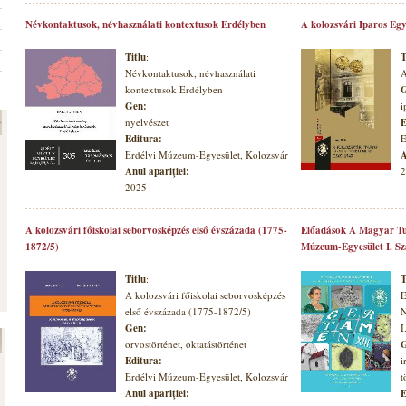
Névkontaktusok, névhasználati kontextusok Erdélyben
A kolozsvári Iparos Egy
Titlu
:
T
Névkontaktusok, névhasználati
A
kontextusok Erdélyben
G
Gen:
i
nyelvészet
E
Editura:
E
Erdélyi Múzeum-Egyesület, Kolozsvár
A
Anul apariţiei:
2
2025
A kolozsvári főiskolai seborvosképzés első évszázada (1775-
Előadások A Magyar Tu
1872/5)
Múzeum-Egyesület I. S
Titlu
:
T
A kolozsvári főiskolai seborvosképzés
E
első évszázada (1775-1872/5)
N
Gen:
I
orvostörténet, oktatástörténet
G
Editura:
i
Erdélyi Múzeum-Egyesület, Kolozsvár
t
Anul apariţiei:
E