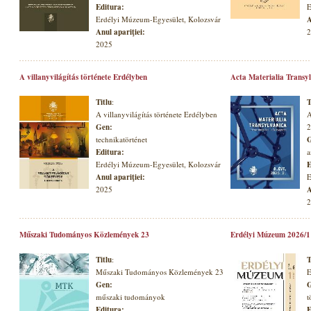
Editura:
E
Erdélyi Múzeum-Egyesület, Kolozsvár
A
Anul apariţiei:
2
2025
A villanyvilágítás története Erdélyben
Acta Materialia Transyl
Titlu
:
T
A villanyvilágítás története Erdélyben
A
Gen:
2
technikatörténet
G
Editura:
a
Erdélyi Múzeum-Egyesület, Kolozsvár
E
Anul apariţiei:
E
2025
A
2
Műszaki Tudományos Közlemények 23
Erdélyi Múzeum 2026/1
Titlu
:
T
Műszaki Tudományos Közlemények 23
E
Gen:
G
műszaki tudományok
t
Editura:
E