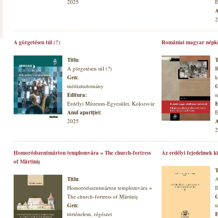
2025
E
A
2
A görgetésen túl (?)
Romániai magyar népkö
Titlu
:
T
A görgetésen túl (?)
R
Gen:
k
médiatudomány
G
Editura:
n
Erdélyi Múzeum-Egyesület, Kolozsvár
E
Anul apariţiei:
E
2025
A
2
Homoródszentmárton templomvára = The church-fortress
Az erdélyi fejedelmek k
of Mărtiniş
T
Titlu
:
A
Homoródszentmárton templomvára =
I
The church-fortress of Mărtiniş
G
Gen:
t
történelem, régészet
E