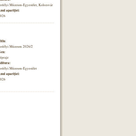
rdélyi Múzeum-Egyesület, Kolozsvár
nul apariţiei:
026
itlu
:
rdélyi Múzeum 2026/2
en:
éprajz
ditura:
rdélyi Múzeum-Egyesület
nul apariţiei:
026