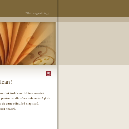
2026 august 06, joi
lean!
i Muzeului Ardelean. Editura noastră
 pentru cei din sfera universitară și de
 de carte științifică maghiară.
ura noastră.