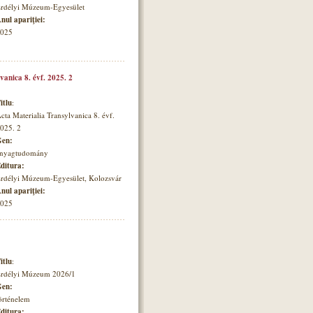
rdélyi Múzeum-Egyesület
nul apariţiei:
025
vanica 8. évf. 2025. 2
itlu
:
cta Materialia Transylvanica 8. évf.
025. 2
en:
nyagtudomány
ditura:
rdélyi Múzeum-Egyesület, Kolozsvár
nul apariţiei:
025
itlu
:
rdélyi Múzeum 2026/1
en:
örténelem
ditura: