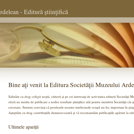
delean - Editură ştiinţifică
Bine aţi venit la Editura Societăţii Muzeului Arde
Salutăm cu drag colegii noștii, cititorii și pe cei interesați de activitatea editurii Societăți
oferă un mediu de publicare a noilor rezultate științifice atât pentru membrii Societății cât și
cercetare. Suntem convinși că produsele noastre intelectuale ocupă un loc important în piața
Așteptăm cu drag contribuțiile dumneavoastră și vă recomandăm publicațiile apărute la edit
Ultimele apariții