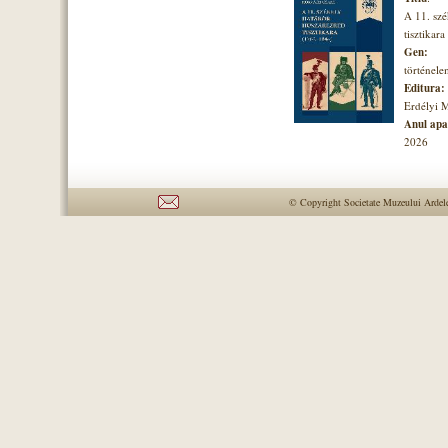
A 11. szé
tisztikara
Gen:
történel
Editura:
Erdélyi 
Anul apar
2026
© Copyright Societate Muzeului Ardelea