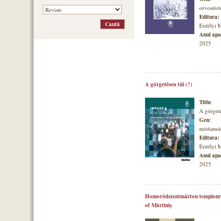
orvostört
Editura:
Erdélyi 
Anul apar
2025
A görgetésen túl (?)
Titlu
:
A görgeté
Gen:
médiatu
Editura:
Erdélyi 
Anul apar
2025
Homoródszentmárton templomvá
of Mărtiniş