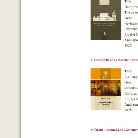
Titlu
:
Homoróds
The churc
Gen:
történele
Editura:
Erdélyi 
Anul apar
2025
A villanyvilágítás története Er
Titlu
:
A villany
Gen:
technikat
Editura:
Erdélyi 
Anul apar
2025
Műszaki Tudományos Közlemén