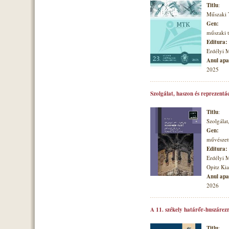
Titlu
:
Műszaki
Gen:
műszaki
Editura:
Erdélyi 
Anul apar
2025
Szolgálat, haszon és reprezentá
Titlu
:
Szolgálat
Gen:
művészett
Editura:
Erdélyi 
Opitz Ki
Anul apar
2026
A 11. székely határőr-huszárezr
Titlu
: