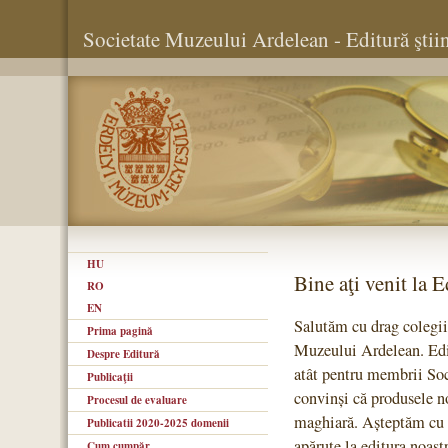
Societate Muzeului Ardelean - Editură ştiin
HU
Bine aţi venit la 
RO
EN
Salutăm cu drag colegii n
Prima pagină
Muzeului Ardelean. Editu
Despre Editură
atât pentru membrii Soci
Publicaţii
convinși că produsele no
Procesul de evaluare
maghiară. Așteptăm cu 
Publicatii 2020-2025 domenii
apărute la editura noastr
Cum cumpăr