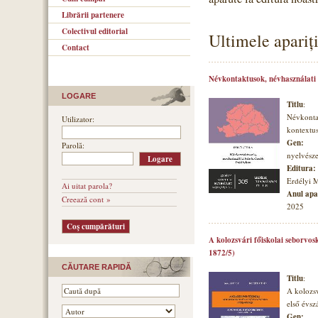
Librării partenere
Colectivul editorial
Ultimele apariți
Contact
Névkontaktusok, névhasználati
LOGARE
Titlu
:
Névkonta
Utilizator:
kontextu
Gen:
Parolă:
nyelvésze
Editura:
Erdélyi 
Ai uitat parola?
Anul apar
Creează cont »
2025
A kolozsvári főiskolai seborvos
1872/5)
CĂUTARE RAPIDĂ
Titlu
:
A kolozsv
első évs
Gen: