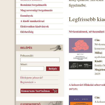
figyelmébe.
Romániai forgalmazók
Magyarországi forgalmazás
Események
Legfrissebb ki
A kiadó munkatársai
Elektronikus kiadványok
Névkontaktusok, névhasználati
Elérhetőség
Cím
:
Névkonta
BELÉPÉS
kontextu
Műfaj:
Felhasználó:
nyelvésze
Kiadó:
Jelszó:
Erdélyi 
Megjelené
2025
Elfelejtette jelszavát?
Regisztráció »
A kolozsvári főiskolai seborvos
1872/5)
Cím
:
A kolozsv
GYORSKERESŐ