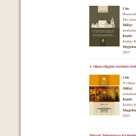
Cím
:
Homoróds
The churc
Műfaj:
történele
Kiadó:
Erdélyi 
Megjelené
2025
A villanyvilágítás története Er
Cím
:
A villany
Műfaj:
technikat
Kiadó:
Erdélyi 
Megjelené
2025
Műszaki Tudományos Közlemén