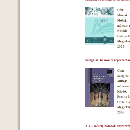
Cím
:
Műszaki
Műfaj:
műszaki
Kiadó:
Erdélyi 
Megjelené
2025
Szolgálat, haszon és reprezentá
Cím
:
Szolgálat
Műfaj:
művészett
Kiadó:
Erdélyi 
Opitz Ki
Megjelené
2026
A 11. székely határőr-huszárezr