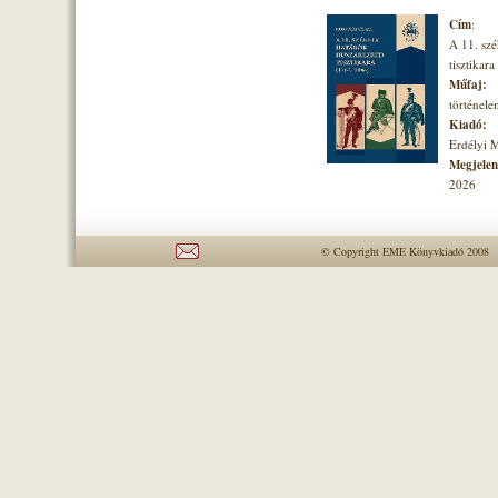
Cím
:
A 11. szé
tisztikara
Műfaj:
történel
Kiadó:
Erdélyi 
Megjelené
2026
© Copyright EME Könyvkiadó 2008