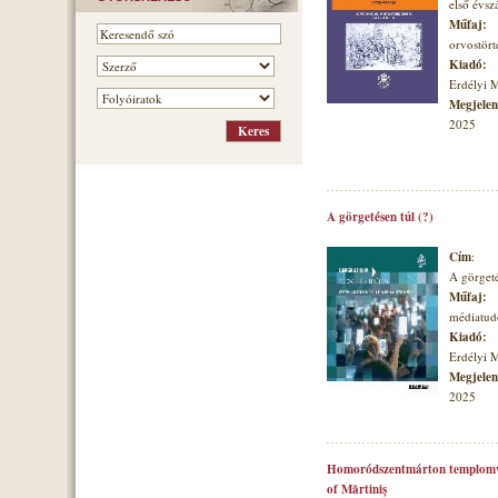
első évs
Műfaj:
orvostört
Kiadó:
Erdélyi 
Megjelené
2025
A görgetésen túl (?)
Cím
:
A görgeté
Műfaj:
médiatu
Kiadó:
Erdélyi 
Megjelené
2025
Homoródszentmárton templomvá
of Mărtiniş