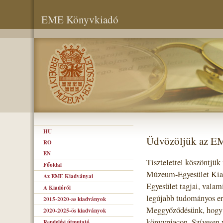
EME Könyvkiadó
HU
Üdvözöljük az E
RO
EN
Tisztelettel köszöntjük
Főoldal
Múzeum-Egyesület Kiad
Az EME Kiadványai
Egyesület tagjai, valam
A Kiadóról
legújabb tudományos er
2015-2020-as kiadványok
Meggyőződésünk, hogy s
2020-2025-ös kiadványok
könyvpiacon. Szívesen 
Rendelési útmutató