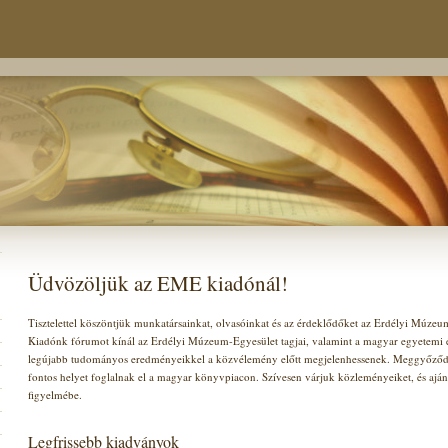
Üdvözöljük az EME kiadónál!
Tisztelettel köszöntjük munkatársainkat, olvasóinkat és az érdeklődőket az Erdélyi Múze
Kiadónk fórumot kínál az Erdélyi Múzeum-Egyesület tagjai, valamint a magyar egyetemi és
legújabb tudományos eredményeikkel a közvélemény előtt megjelenhessenek. Meggyőződ
fontos helyet foglalnak el a magyar könyvpiacon. Szívesen várjuk közleményeiket, és ajá
figyelmébe.
Legfrissebb kiadványok