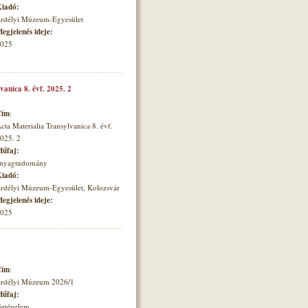
iadó:
rdélyi Múzeum-Egyesület
egjelenés ideje:
025
vanica 8. évf. 2025. 2
Cím
:
cta Materialia Transylvanica 8. évf.
025. 2
űfaj:
nyagtudomány
iadó:
rdélyi Múzeum-Egyesület, Kolozsvár
egjelenés ideje:
025
Cím
:
rdélyi Múzeum 2026/1
űfaj:
örténelem