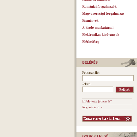
Romániai forgalmazók
Magyarországi forgalmazás
Események
A kiadó munkatársai
Elektronikus kiadványok
Elérhetőség
BELÉPÉS
Felhasználó:
Jelszó:
Elfelejtette jelszavát?
Regisztráció »
GYORSKERESŐ