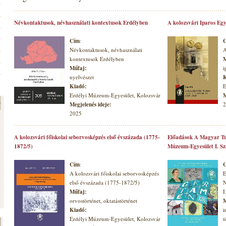
Névkontaktusok, névhasználati kontextusok Erdélyben
A kolozsvári Iparos Egy
Cím
:
Névkontaktusok, névhasználati
A
kontextusok Erdélyben
M
Műfaj:
i
nyelvészet
K
Kiadó:
E
Erdélyi Múzeum-Egyesület, Kolozsvár
M
Megjelenés ideje:
2
2025
A kolozsvári főiskolai seborvosképzés első évszázada (1775-
Előadások A Magyar Tu
1872/5)
Múzeum-Egyesület I. S
Cím
:
A kolozsvári főiskolai seborvosképzés
E
első évszázada (1775-1872/5)
N
Műfaj:
I
orvostörténet, oktatástörténet
M
Kiadó:
i
Erdélyi Múzeum-Egyesület, Kolozsvár
t