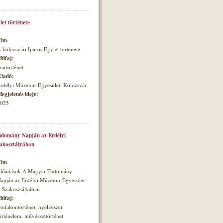
let története
Cím
:
 kolozsvári Iparos Egylet története
űfaj:
partörténet
iadó:
rdélyi Múzeum-Egyesület, Kolozsvár
egjelenés ideje:
025
domány Napján az Erdélyi
zakosztályában
Cím
:
lőadások A Magyar Tudomány
apján az Erdélyi Múzeum-Egyesület
. Szakosztályában
űfaj:
rodalomtörténet, nyelvészet,
örténelem, művészettörténet