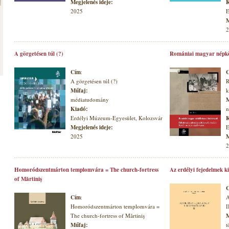
Megjelenés ideje:
K
2025
E
M
2
A görgetésen túl (?)
Romániai magyar népkö
Cím
:
A görgetésen túl (?)
R
Műfaj:
k
médiatudomány
M
Kiadó:
n
Erdélyi Múzeum-Egyesület, Kolozsvár
K
Megjelenés ideje:
E
2025
M
2
Homoródszentmárton templomvára = The church-fortress
Az erdélyi fejedelmek k
of Mărtiniş
Cím
:
A
Homoródszentmárton templomvára =
I
The church-fortress of Mărtiniş
M
Műfaj:
t