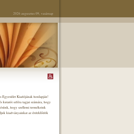
2026 augusztus 09, vasárnap
um-Egyesület Kiadójának honlapján!
 kutatói szféra tagjai számára, hogy
ésünk, hogy szellemi termékeink
nljuk kiadványainkat az érdeklődök