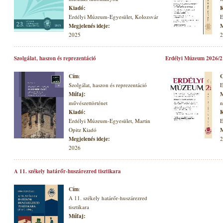
Kiadó:
K
Erdélyi Múzeum-Egyesület, Kolozsvár
E
Megjelenés ideje:
M
2025
2
Szolgálat, haszon és reprezentáció
Erdélyi Múzeum 2026/2
Cím
:
Szolgálat, haszon és reprezentáció
E
Műfaj:
M
művészettörténet
n
Kiadó:
K
Erdélyi Múzeum-Egyesület, Martin
E
Opitz Kiadó
M
Megjelenés ideje:
2
2026
A 11. székely határőr-huszárezred tisztikara
Cím
:
A 11. székely határőr-huszárezred
tisztikara
Műfaj: