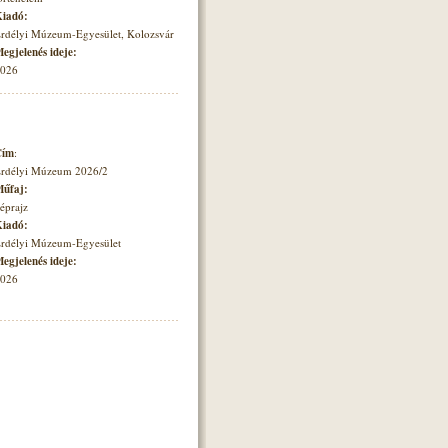
iadó:
rdélyi Múzeum-Egyesület, Kolozsvár
egjelenés ideje:
026
Cím
:
rdélyi Múzeum 2026/2
űfaj:
éprajz
iadó:
rdélyi Múzeum-Egyesület
egjelenés ideje:
026