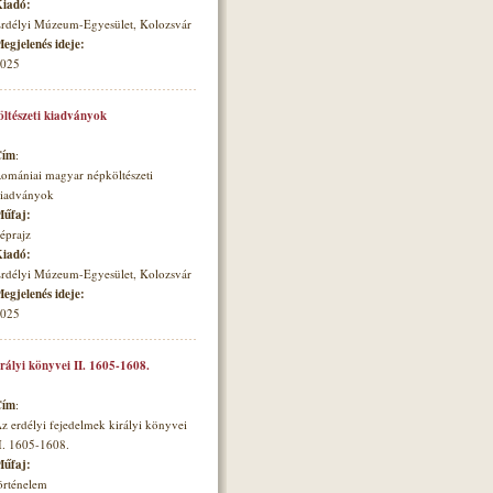
iadó:
rdélyi Múzeum-Egyesület, Kolozsvár
egjelenés ideje:
025
ltészeti kiadványok
Cím
:
omániai magyar népköltészeti
iadványok
űfaj:
éprajz
iadó:
rdélyi Múzeum-Egyesület, Kolozsvár
egjelenés ideje:
025
irályi könyvei II. 1605-1608.
Cím
:
z erdélyi fejedelmek királyi könyvei
I. 1605-1608.
űfaj:
örténelem