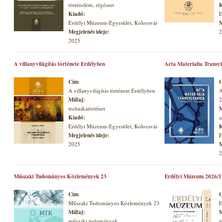
történelem, régészet
K
Kiadó:
E
Erdélyi Múzeum-Egyesület, Kolozsvár
M
Megjelenés ideje:
2
2025
A villanyvilágítás története Erdélyben
Acta Materialia Transyl
Cím
:
A villanyvilágítás története Erdélyben
A
Műfaj:
2
technikatörténet
M
Kiadó:
a
Erdélyi Múzeum-Egyesület, Kolozsvár
K
Megjelenés ideje:
E
2025
M
2
Műszaki Tudományos Közlemények 23
Erdélyi Múzeum 2026/1
Cím
:
Műszaki Tudományos Közlemények 23
E
Műfaj:
M
műszaki tudományok
t