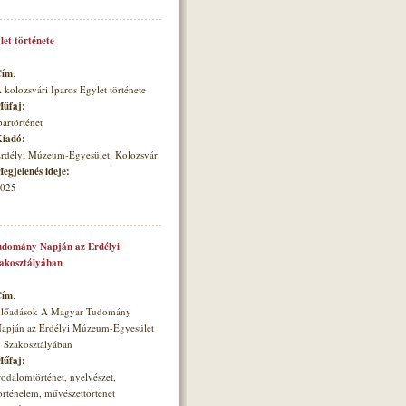
let története
Cím
:
 kolozsvári Iparos Egylet története
űfaj:
partörténet
iadó:
rdélyi Múzeum-Egyesület, Kolozsvár
egjelenés ideje:
025
domány Napján az Erdélyi
zakosztályában
Cím
:
lőadások A Magyar Tudomány
apján az Erdélyi Múzeum-Egyesület
. Szakosztályában
űfaj:
rodalomtörténet, nyelvészet,
örténelem, művészettörténet