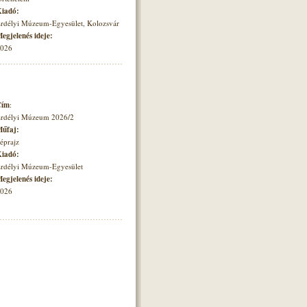
iadó:
rdélyi Múzeum-Egyesület, Kolozsvár
egjelenés ideje:
026
Cím
:
rdélyi Múzeum 2026/2
űfaj:
éprajz
iadó:
rdélyi Múzeum-Egyesület
egjelenés ideje:
026