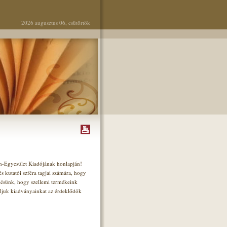
2026 augusztus 06, csütörtök
um-Egyesület Kiadójának honlapján!
 kutatói szféra tagjai számára, hogy
ésünk, hogy szellemi termékeink
nljuk kiadványainkat az érdeklődök