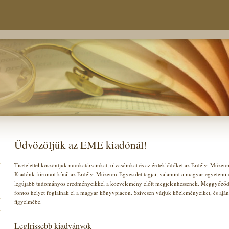
Üdvözöljük az EME kiadónál!
Tisztelettel köszöntjük munkatársainkat, olvasóinkat és az érdeklődőket az Erdélyi Múze
Kiadónk fórumot kínál az Erdélyi Múzeum-Egyesület tagjai, valamint a magyar egyetemi és
legújabb tudományos eredményeikkel a közvélemény előtt megjelenhessenek. Meggyőződ
fontos helyet foglalnak el a magyar könyvpiacon. Szívesen várjuk közleményeiket, és ajá
figyelmébe.
Legfrissebb kiadványok