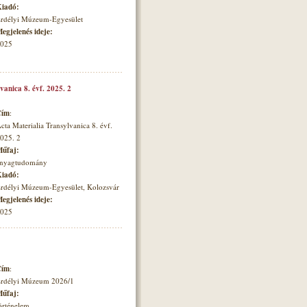
iadó:
rdélyi Múzeum-Egyesület
egjelenés ideje:
025
vanica 8. évf. 2025. 2
Cím
:
cta Materialia Transylvanica 8. évf.
025. 2
űfaj:
nyagtudomány
iadó:
rdélyi Múzeum-Egyesület, Kolozsvár
egjelenés ideje:
025
Cím
:
rdélyi Múzeum 2026/1
űfaj:
örténelem