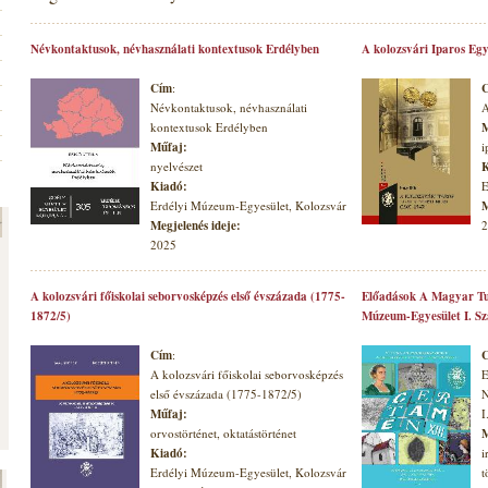
Névkontaktusok, névhasználati kontextusok Erdélyben
A kolozsvári Iparos Egy
Cím
:
Névkontaktusok, névhasználati
A
kontextusok Erdélyben
M
Műfaj:
i
nyelvészet
K
Kiadó:
E
Erdélyi Múzeum-Egyesület, Kolozsvár
M
Megjelenés ideje:
2
2025
A kolozsvári főiskolai seborvosképzés első évszázada (1775-
Előadások A Magyar Tu
1872/5)
Múzeum-Egyesület I. S
Cím
:
A kolozsvári főiskolai seborvosképzés
E
első évszázada (1775-1872/5)
N
Műfaj:
I
orvostörténet, oktatástörténet
M
Kiadó:
i
Erdélyi Múzeum-Egyesület, Kolozsvár
t