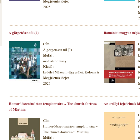
Megjelenés ideje:
K
2025
E
M
2
A görgetésen túl (?)
Romániai magyar népkö
Cím
:
A görgetésen túl (?)
R
Műfaj:
k
médiatudomány
M
Kiadó:
n
Erdélyi Múzeum-Egyesület, Kolozsvár
K
Megjelenés ideje:
E
2025
M
2
Homoródszentmárton templomvára = The church-fortress
Az erdélyi fejedelmek k
of Mărtiniş
Cím
:
A
Homoródszentmárton templomvára =
I
The church-fortress of Mărtiniş
M
Műfaj:
t