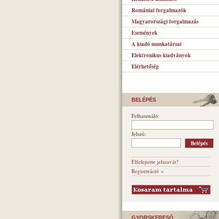
Romániai forgalmazók
Magyarországi forgalmazás
Események
A kiadó munkatársai
Elektronikus kiadványok
Elérhetőség
BELÉPÉS
Felhasználó:
Jelszó:
Elfelejtette jelszavát?
Regisztráció »
GYORSKERESŐ