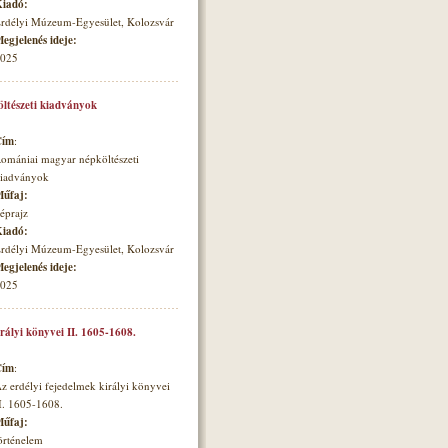
iadó:
rdélyi Múzeum-Egyesület, Kolozsvár
egjelenés ideje:
025
ltészeti kiadványok
Cím
:
omániai magyar népköltészeti
iadványok
űfaj:
éprajz
iadó:
rdélyi Múzeum-Egyesület, Kolozsvár
egjelenés ideje:
025
irályi könyvei II. 1605-1608.
Cím
:
z erdélyi fejedelmek királyi könyvei
I. 1605-1608.
űfaj:
örténelem