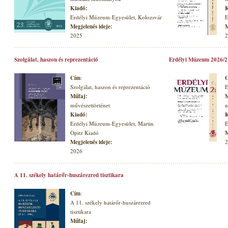
Kiadó:
K
Erdélyi Múzeum-Egyesület, Kolozsvár
E
Megjelenés ideje:
M
2025
2
Szolgálat, haszon és reprezentáció
Erdélyi Múzeum 2026/2
Cím
:
Szolgálat, haszon és reprezentáció
E
Műfaj:
M
művészettörténet
n
Kiadó:
K
Erdélyi Múzeum-Egyesület, Martin
E
Opitz Kiadó
M
Megjelenés ideje:
2
2026
A 11. székely határőr-huszárezred tisztikara
Cím
:
A 11. székely határőr-huszárezred
tisztikara
Műfaj: