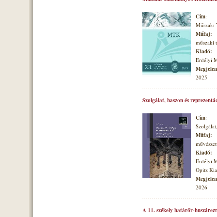
Cím
:
Műszaki
Műfaj:
műszaki
Kiadó:
Erdélyi 
Megjelené
2025
Szolgálat, haszon és reprezentá
Cím
:
Szolgálat
Műfaj:
művészett
Kiadó:
Erdélyi 
Opitz Ki
Megjelené
2026
A 11. székely határőr-huszárezr