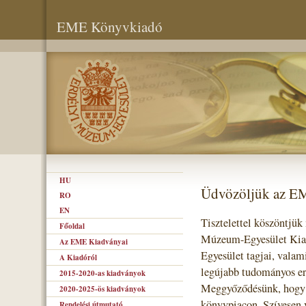
EME Könyvkiadó
HU
Üdvözöljük az E
RO
EN
Tisztelettel köszöntjük
Főoldal
Múzeum-Egyesület Kiad
Az EME Kiadványai
Egyesület tagjai, valam
A Kiadóról
legújabb tudományos er
2015-2020-as kiadványok
Meggyőződésünk, hogy s
2020-2025-ös kiadványok
könyvpiacon. Szívesen 
Rendelési útmutató