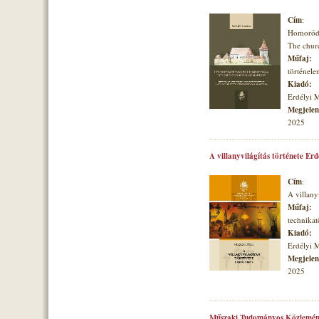
Cím
:
Homoróds
The churc
Műfaj:
történele
Kiadó:
Erdélyi 
Megjelené
2025
A villanyvilágítás története Er
Cím
:
A villany
Műfaj:
technikat
Kiadó:
Erdélyi 
Megjelené
2025
Műszaki Tudományos Közlemén