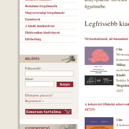
figyelmébe.
Romániai forgalmazók
Magyarországi forgalmazás
Események
Legfrissebb ki
A kiadó munkatársai
Elektronikus kiadványok
Névkontaktusok, névhasználati
Elérhetőség
Cím
:
Névkonta
BELÉPÉS
kontextu
Műfaj:
Felhasználó:
nyelvésze
Kiadó:
Jelszó:
Erdélyi 
Megjelené
2025
Elfelejtette jelszavát?
Regisztráció »
A kolozsvári főiskolai seborvos
1872/5)
Cím
:
A kolozsv
GYORSKERESŐ