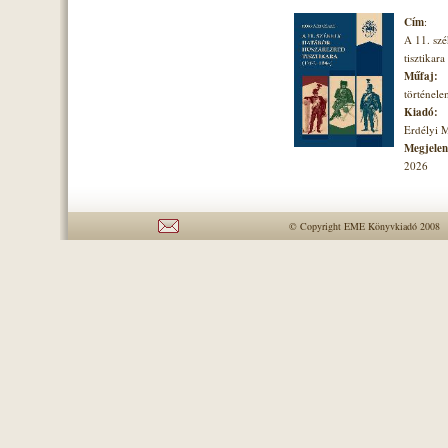
Cím
:
A 11. szé
tisztikara
Műfaj:
történel
Kiadó:
Erdélyi 
Megjelené
2026
© Copyright EME Könyvkiadó 2008