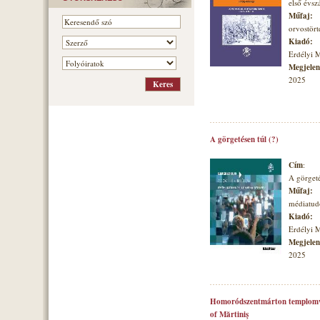
első évs
Műfaj:
orvostört
Kiadó:
Erdélyi 
Megjelené
2025
A görgetésen túl (?)
Cím
:
A görgeté
Műfaj:
médiatu
Kiadó:
Erdélyi 
Megjelené
2025
Homoródszentmárton templomvá
of Mărtiniş