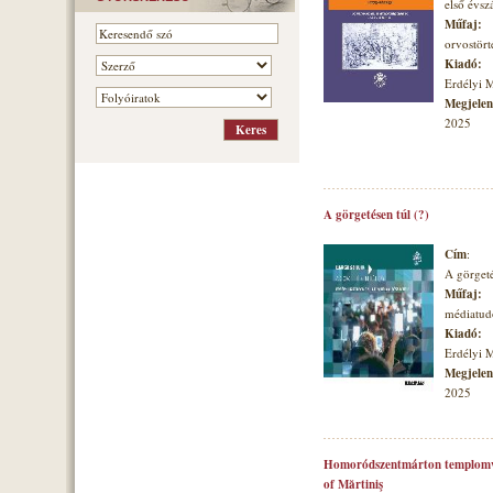
első évs
Műfaj:
orvostört
Kiadó:
Erdélyi 
Megjelené
2025
A görgetésen túl (?)
Cím
:
A görgeté
Műfaj:
médiatu
Kiadó:
Erdélyi 
Megjelené
2025
Homoródszentmárton templomvá
of Mărtiniş