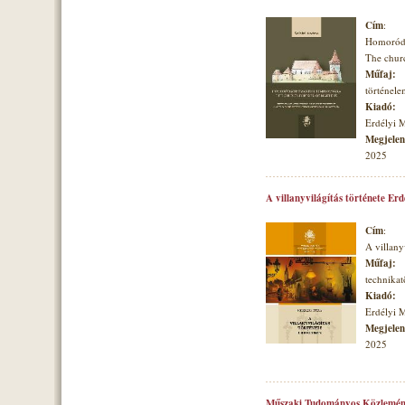
Cím
:
Homoróds
The churc
Műfaj:
történele
Kiadó:
Erdélyi 
Megjelené
2025
A villanyvilágítás története Er
Cím
:
A villany
Műfaj:
technikat
Kiadó:
Erdélyi 
Megjelené
2025
Műszaki Tudományos Közlemén