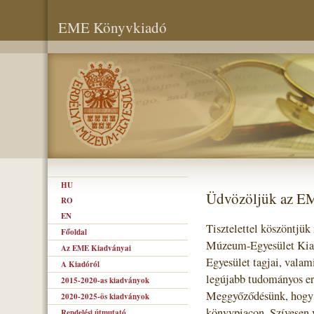
EME Könyvkiadó
HU
Üdvözöljük az E
RO
EN
Tisztelettel köszöntjük
Főoldal
Múzeum-Egyesület Kiad
Az EME Kiadványai
Egyesület tagjai, valam
A Kiadóról
legújabb tudományos er
2015-2020-as kiadványok
Meggyőződésünk, hogy s
2020-2025-ös kiadványok
könyvpiacon. Szívesen 
Rendelési útmutató