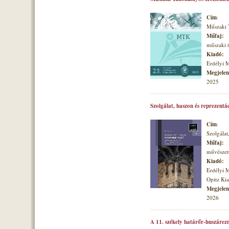
Cím
:
Műszaki
Műfaj:
műszaki
Kiadó:
Erdélyi 
Megjelené
2025
Szolgálat, haszon és reprezentá
Cím
:
Szolgálat
Műfaj:
művészett
Kiadó:
Erdélyi 
Opitz Ki
Megjelené
2026
A 11. székely határőr-huszárezr