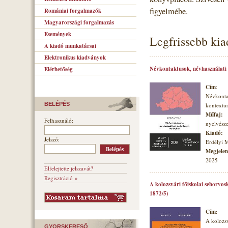
figyelmébe.
Romániai forgalmazók
Magyarországi forgalmazás
Események
Legfrissebb ki
A kiadó munkatársai
Elektronikus kiadványok
Névkontaktusok, névhasználati
Elérhetőség
Cím
:
Névkonta
BELÉPÉS
kontextu
Műfaj:
Felhasználó:
nyelvésze
Kiadó:
Jelszó:
Erdélyi 
Megjelené
2025
Elfelejtette jelszavát?
Regisztráció »
A kolozsvári főiskolai seborvos
1872/5)
Cím
:
A kolozsv
GYORSKERESŐ