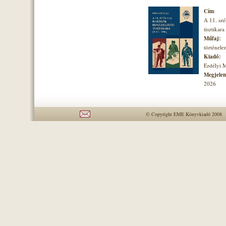
Cím
:
A 11. szé
tisztikara
Műfaj:
történel
Kiadó:
Erdélyi 
Megjelené
2026
© Copyright EME Könyvkiadó 2008