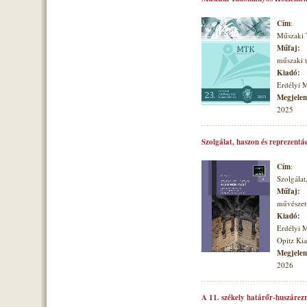
Cím
:
Műszaki
Műfaj:
műszaki
Kiadó:
Erdélyi 
Megjelené
2025
Szolgálat, haszon és reprezentá
Cím
:
Szolgálat
Műfaj:
művészett
Kiadó:
Erdélyi 
Opitz Ki
Megjelené
2026
A 11. székely határőr-huszárezr