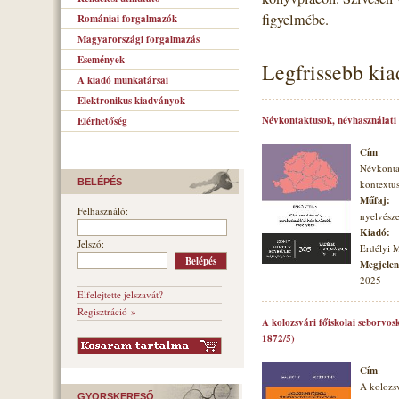
figyelmébe.
Romániai forgalmazók
Magyarországi forgalmazás
Események
Legfrissebb ki
A kiadó munkatársai
Elektronikus kiadványok
Névkontaktusok, névhasználati
Elérhetőség
Cím
:
Névkonta
BELÉPÉS
kontextu
Műfaj:
Felhasználó:
nyelvésze
Kiadó:
Jelszó:
Erdélyi 
Megjelené
2025
Elfelejtette jelszavát?
Regisztráció »
A kolozsvári főiskolai seborvos
1872/5)
Cím
:
A kolozsv
GYORSKERESŐ