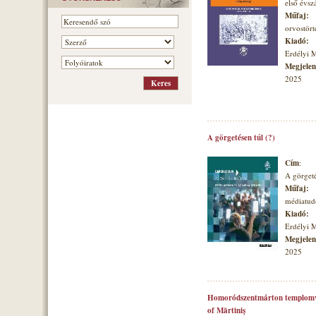
első évs
Műfaj:
orvostört
Kiadó:
Erdélyi 
Megjelené
2025
A görgetésen túl (?)
Cím
:
A görgeté
Műfaj:
médiatu
Kiadó:
Erdélyi 
Megjelené
2025
Homoródszentmárton templomvá
of Mărtiniş