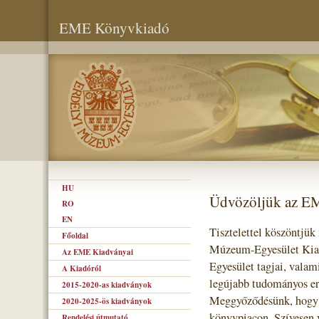
EME Könyvkiadó
HU
Üdvözöljük az E
RO
EN
Tisztelettel köszöntjük
Főoldal
Múzeum-Egyesület Kiad
Az EME Kiadványai
Egyesület tagjai, valam
A Kiadóról
legújabb tudományos er
2015-2020-as kiadványok
Meggyőződésünk, hogy s
2020-2025-ös kiadványok
könyvpiacon. Szívesen 
Rendelési útmutató