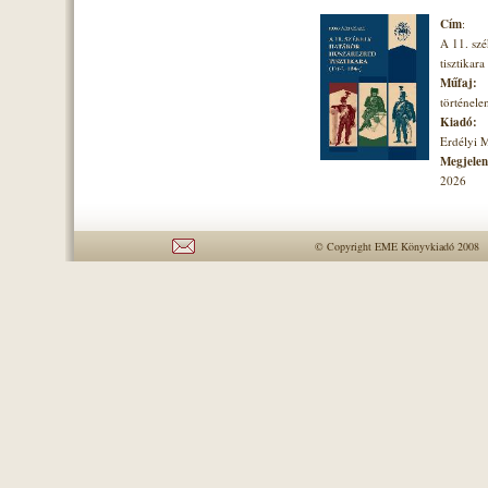
Cím
:
A 11. szé
tisztikara
Műfaj:
történel
Kiadó:
Erdélyi 
Megjelené
2026
© Copyright EME Könyvkiadó 2008