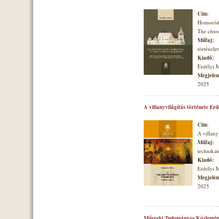
Cím
:
Homoróds
The churc
Műfaj:
történele
Kiadó:
Erdélyi 
Megjelené
2025
A villanyvilágítás története Er
Cím
:
A villany
Műfaj:
technikat
Kiadó:
Erdélyi 
Megjelené
2025
Műszaki Tudományos Közlemén