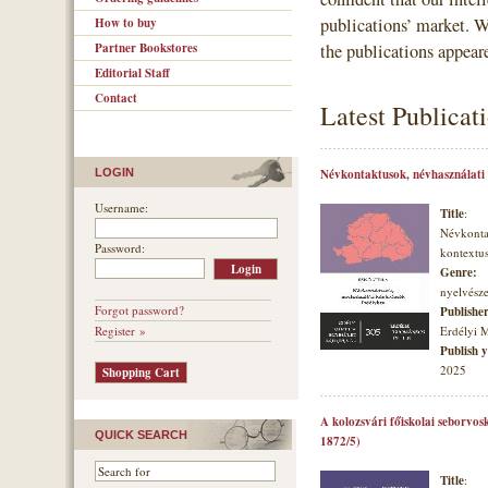
publications’ market. 
How to buy
Partner Bookstores
the publications appear
Editorial Staff
Contact
Latest Publicat
LOGIN
Névkontaktusok, névhasználati
Username:
Title
:
Névkonta
Password:
kontextu
Genre:
nyelvésze
Forgot password?
Publishe
Register »
Erdélyi 
Publish 
2025
A kolozsvári főiskolai seborvos
QUICK SEARCH
1872/5)
Title
: