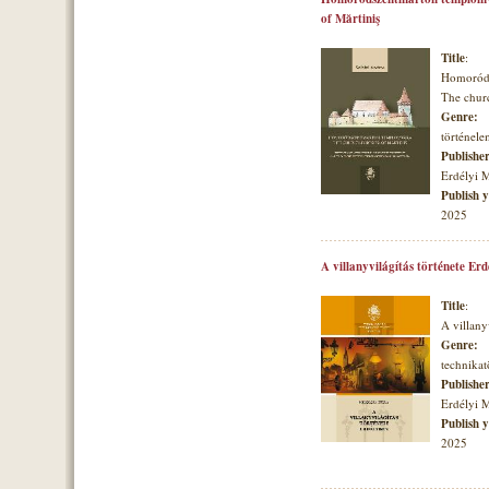
of Mărtiniş
Title
:
Homoróds
The churc
Genre:
történele
Publishe
Erdélyi 
Publish 
2025
A villanyvilágítás története Er
Title
:
A villany
Genre:
technikat
Publishe
Erdélyi 
Publish 
2025