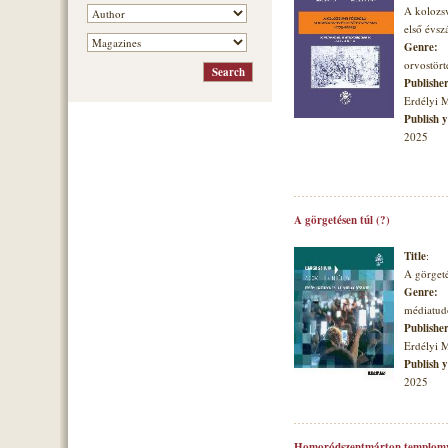
A kolozsv
első évs
Genre:
orvostört
Publishe
Erdélyi 
Publish 
2025
A görgetésen túl (?)
Title
:
A görgeté
Genre:
médiatu
Publishe
Erdélyi 
Publish 
2025
Homoródszentmárton templomvá