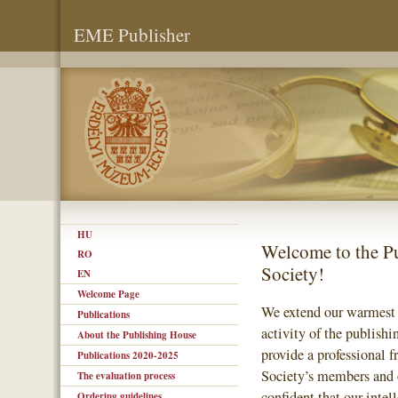
EME Publisher
HU
Welcome to the P
RO
Society!
EN
Welcome Page
We extend our warmest gr
Publications
activity of the publish
About the Publishing House
provide a professional f
Publications 2020-2025
Society’s members and o
The evaluation process
confident that our intel
Ordering guidelines