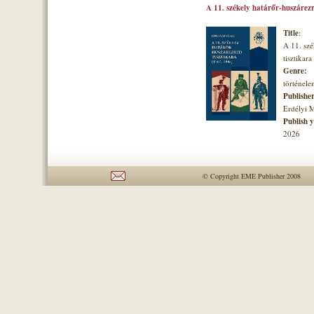
A 11. székely határőr-huszárezr
Title
:
A 11. szé
tisztikara
Genre:
történel
Publishe
Erdélyi 
Publish 
2026
© Copyright EME Publisher 2008