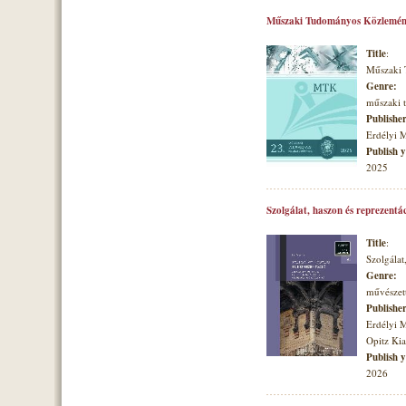
Műszaki Tudományos Közlemén
Title
:
Műszaki
Genre:
műszaki
Publishe
Erdélyi 
Publish 
2025
Szolgálat, haszon és reprezentá
Title
:
Szolgálat
Genre:
művészett
Publishe
Erdélyi 
Opitz Ki
Publish 
2026