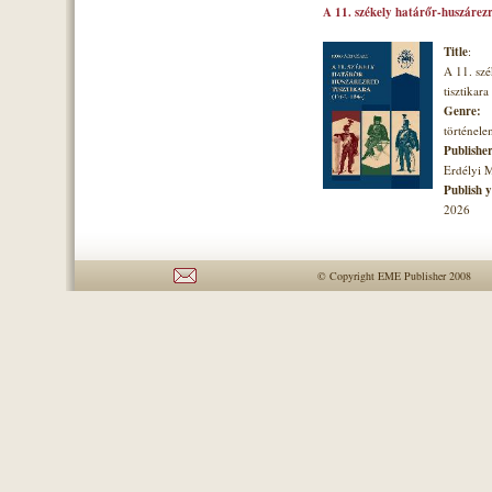
A 11. székely határőr-huszárezr
Title
:
A 11. szé
tisztikara
Genre:
történel
Publishe
Erdélyi 
Publish 
2026
© Copyright EME Publisher 2008