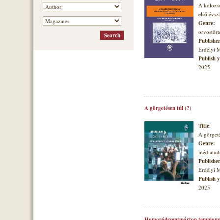
A kolozsv
első évs
Genre:
orvostört
Publishe
Erdélyi 
Publish 
2025
A görgetésen túl (?)
Title
:
A görgeté
Genre:
médiatu
Publishe
Erdélyi 
Publish 
2025
Homoródszentmárton templomvá