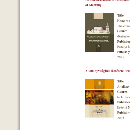
of Mărtiniş
Title
:
Homoróds
The churc
Genre:
történele
Publishe
Erdélyi 
Publish 
2025
A villanyvilágítás története Er
Title
:
A villany
Genre:
technikat
Publishe
Erdélyi 
Publish 
2025