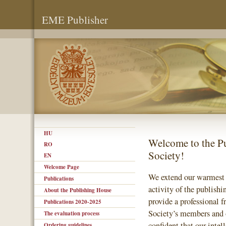
EME Publisher
HU
Welcome to the P
RO
Society!
EN
Welcome Page
We extend our warmest gr
Publications
activity of the publish
About the Publishing House
provide a professional f
Publications 2020-2025
Society’s members and o
The evaluation process
confident that our intel
Ordering guidelines