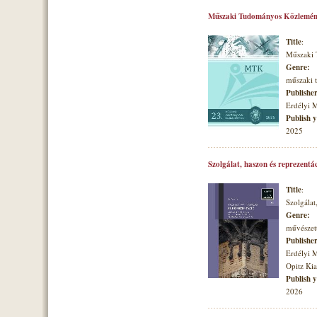
Műszaki Tudományos Közlemén
Title
:
Műszaki
Genre:
műszaki
Publishe
Erdélyi 
Publish 
2025
Szolgálat, haszon és reprezentá
Title
:
Szolgálat
Genre:
művészett
Publishe
Erdélyi 
Opitz Ki
Publish 
2026