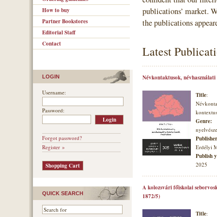
publications’ market. 
How to buy
Partner Bookstores
the publications appear
Editorial Staff
Contact
Latest Publicat
LOGIN
Névkontaktusok, névhasználati
Username:
Title
:
Névkonta
Password:
kontextu
Genre:
nyelvésze
Forgot password?
Publishe
Register »
Erdélyi 
Publish 
2025
A kolozsvári főiskolai seborvos
QUICK SEARCH
1872/5)
Title
: