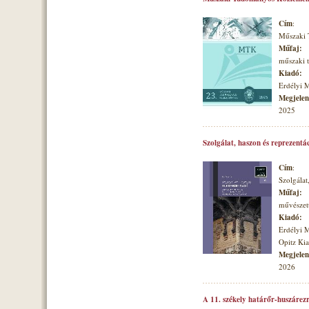
Cím
:
Műszaki
Műfaj:
műszaki
Kiadó:
Erdélyi 
Megjelené
2025
Szolgálat, haszon és reprezentá
Cím
:
Szolgálat
Műfaj:
művészett
Kiadó:
Erdélyi 
Opitz Ki
Megjelené
2026
A 11. székely határőr-huszárezr