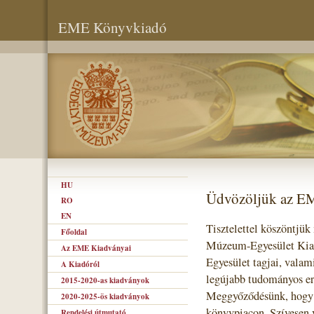
EME Könyvkiadó
HU
Üdvözöljük az E
RO
EN
Tisztelettel köszöntjük
Főoldal
Múzeum-Egyesület Kiad
Az EME Kiadványai
Egyesület tagjai, valam
A Kiadóról
legújabb tudományos er
2015-2020-as kiadványok
Meggyőződésünk, hogy s
2020-2025-ös kiadványok
könyvpiacon. Szívesen 
Rendelési útmutató