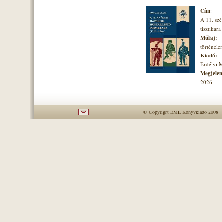
Cím
:
A 11. szé
tisztikara
Műfaj:
történel
Kiadó:
Erdélyi 
Megjelené
2026
© Copyright EME Könyvkiadó 2008