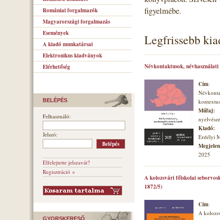
figyelmébe.
Romániai forgalmazók
Magyarországi forgalmazás
Események
Legfrissebb ki
A kiadó munkatársai
Elektronikus kiadványok
Névkontaktusok, névhasználati
Elérhetőség
Cím
:
Névkonta
BELÉPÉS
kontextu
Műfaj:
Felhasználó:
nyelvésze
Kiadó:
Jelszó:
Erdélyi 
Megjelené
2025
Elfelejtette jelszavát?
Regisztráció »
A kolozsvári főiskolai seborvos
1872/5)
Cím
:
A kolozsv
GYORSKERESŐ