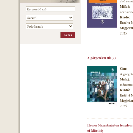
első évs
Műfaj:
orvostört
Kiadó:
Erdélyi 
Megjelené
2025
A görgetésen túl (?)
Cím
:
A görgeté
Műfaj:
médiatu
Kiadó:
Erdélyi 
Megjelené
2025
Homoródszentmárton templomvá
of Mărtiniş