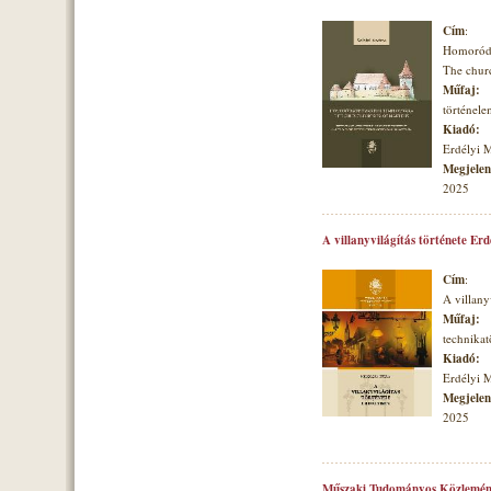
Cím
:
Homoróds
The churc
Műfaj:
történele
Kiadó:
Erdélyi 
Megjelené
2025
A villanyvilágítás története Er
Cím
:
A villany
Műfaj:
technikat
Kiadó:
Erdélyi 
Megjelené
2025
Műszaki Tudományos Közlemén