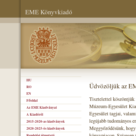
EME Könyvkiadó
HU
Üdvözöljük az E
RO
EN
Tisztelettel köszöntjük
Főoldal
Múzeum-Egyesület Kiad
Az EME Kiadványai
Egyesület tagjai, valam
A Kiadóról
legújabb tudományos er
2015-2020-as kiadványok
Meggyőződésünk, hogy s
2020-2025-ös kiadványok
könyvpiacon. Szívesen 
Rendelési útmutató