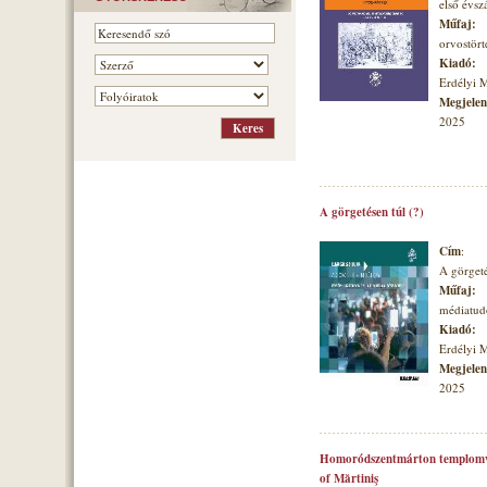
első évs
Műfaj:
orvostört
Kiadó:
Erdélyi 
Megjelené
2025
A görgetésen túl (?)
Cím
:
A görgeté
Műfaj:
médiatu
Kiadó:
Erdélyi 
Megjelené
2025
Homoródszentmárton templomvá
of Mărtiniş