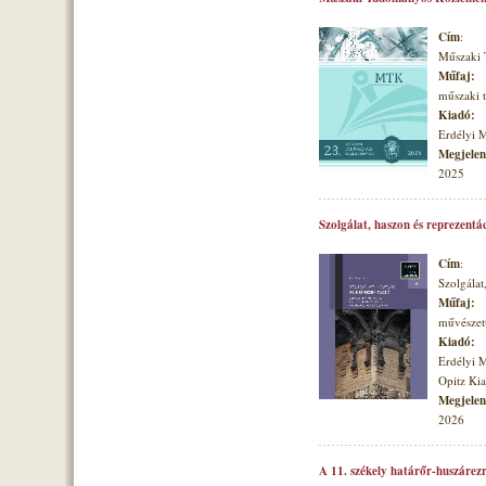
Cím
:
Műszaki
Műfaj:
műszaki
Kiadó:
Erdélyi 
Megjelené
2025
Szolgálat, haszon és reprezentá
Cím
:
Szolgálat
Műfaj:
művészett
Kiadó:
Erdélyi 
Opitz Ki
Megjelené
2026
A 11. székely határőr-huszárezr