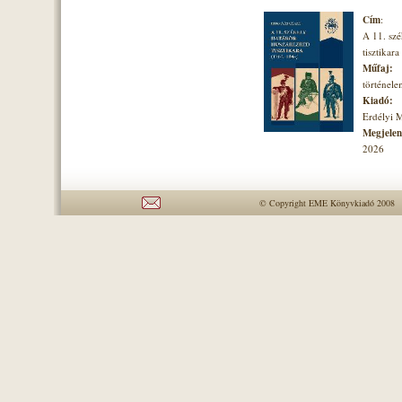
Cím
:
A 11. szé
tisztikara
Műfaj:
történel
Kiadó:
Erdélyi 
Megjelené
2026
© Copyright EME Könyvkiadó 2008