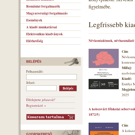
figyelmébe.
Romániai forgalmazók
Magyarországi forgalmazás
Események
Legfrissebb ki
A kiadó munkatársai
Elektronikus kiadványok
Névkontaktusok, névhasználati
Elérhetőség
Cím
:
Névkonta
BELÉPÉS
kontextu
Műfaj:
Felhasználó:
nyelvésze
Kiadó:
Jelszó:
Erdélyi 
Megjelené
2025
Elfelejtette jelszavát?
Regisztráció »
A kolozsvári főiskolai seborvos
1872/5)
Cím
:
A kolozsv
GYORSKERESŐ