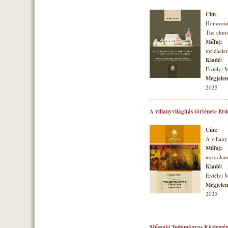
Cím
:
Homoróds
The churc
Műfaj:
történele
Kiadó:
Erdélyi 
Megjelené
2025
A villanyvilágítás története Er
Cím
:
A villany
Műfaj:
technikat
Kiadó:
Erdélyi 
Megjelené
2025
Műszaki Tudományos Közlemén