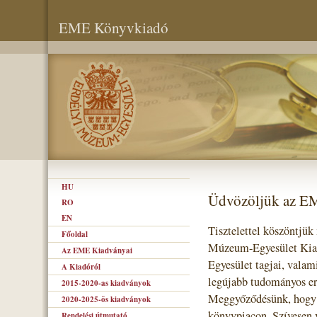
EME Könyvkiadó
HU
Üdvözöljük az E
RO
EN
Tisztelettel köszöntjük
Főoldal
Múzeum-Egyesület Kiad
Az EME Kiadványai
Egyesület tagjai, valam
A Kiadóról
legújabb tudományos er
2015-2020-as kiadványok
Meggyőződésünk, hogy s
2020-2025-ös kiadványok
könyvpiacon. Szívesen 
Rendelési útmutató