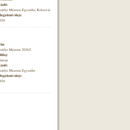
iadó:
rdélyi Múzeum-Egyesület, Kolozsvár
egjelenés ideje:
026
Cím
:
rdélyi Múzeum 2026/2
űfaj:
éprajz
iadó:
rdélyi Múzeum-Egyesület
egjelenés ideje:
026