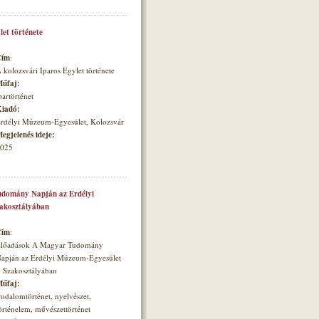
let története
Cím
:
 kolozsvári Iparos Egylet története
űfaj:
partörténet
iadó:
rdélyi Múzeum-Egyesület, Kolozsvár
egjelenés ideje:
025
domány Napján az Erdélyi
zakosztályában
Cím
:
lőadások A Magyar Tudomány
apján az Erdélyi Múzeum-Egyesület
. Szakosztályában
űfaj:
rodalomtörténet, nyelvészet,
örténelem, művészettörténet