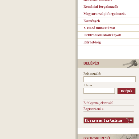
Romániai forgalmazók
Magyarországi forgalmazás
Események
A kiadó munkatársai
Elektronikus kiadványok
Elérhetőség
BELÉPÉS
Felhasználó:
Jelszó:
Elfelejtette jelszavát?
Regisztráció »
GYORSKERESŐ