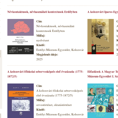
Névkontaktusok, névhasználati kontextusok Erdélyben
A kolozsvári Iparos Egy
Cím
:
Névkontaktusok, névhasználati
A
kontextusok Erdélyben
M
Műfaj:
i
nyelvészet
K
Kiadó:
E
Erdélyi Múzeum-Egyesület, Kolozsvár
M
Megjelenés ideje:
2
2025
A kolozsvári főiskolai seborvosképzés első évszázada (1775-
Előadások A Magyar Tu
1872/5)
Múzeum-Egyesület I. S
Cím
:
A kolozsvári főiskolai seborvosképzés
E
első évszázada (1775-1872/5)
N
Műfaj:
I
orvostörténet, oktatástörténet
M
Kiadó:
i
Erdélyi Múzeum-Egyesület, Kolozsvár
t