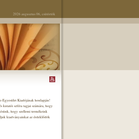
2026 augusztus 06, csütörtök
um-Egyesület Kiadójának honlapján!
 kutatói szféra tagjai számára, hogy
ésünk, hogy szellemi termékeink
nljuk kiadványainkat az érdeklődök