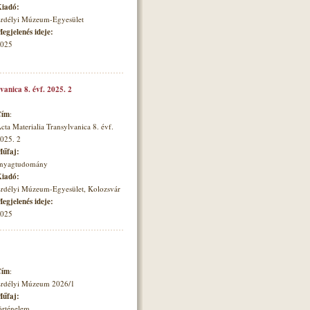
iadó:
rdélyi Múzeum-Egyesület
egjelenés ideje:
025
vanica 8. évf. 2025. 2
Cím
:
cta Materialia Transylvanica 8. évf.
025. 2
űfaj:
nyagtudomány
iadó:
rdélyi Múzeum-Egyesület, Kolozsvár
egjelenés ideje:
025
Cím
:
rdélyi Múzeum 2026/1
űfaj:
örténelem