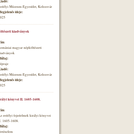
iadó:
rdélyi Múzeum-Egyesület, Kolozsvár
egjelenés ideje:
025
ltészeti kiadványok
Cím
:
omániai magyar népköltészeti
iadványok
űfaj:
éprajz
iadó:
rdélyi Múzeum-Egyesület, Kolozsvár
egjelenés ideje:
025
irályi könyvei II. 1605-1608.
Cím
:
z erdélyi fejedelmek királyi könyvei
I. 1605-1608.
űfaj:
örténelem