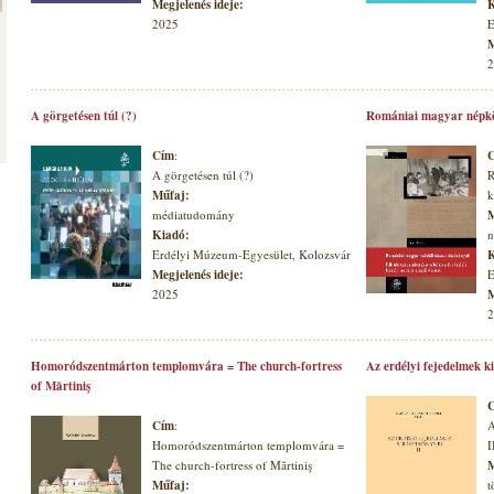
Megjelenés ideje:
K
2025
E
M
2
A görgetésen túl (?)
Romániai magyar népkö
Cím
:
A görgetésen túl (?)
R
Műfaj:
k
médiatudomány
M
Kiadó:
n
Erdélyi Múzeum-Egyesület, Kolozsvár
K
Megjelenés ideje:
E
2025
M
2
Homoródszentmárton templomvára = The church-fortress
Az erdélyi fejedelmek k
of Mărtiniş
Cím
:
A
Homoródszentmárton templomvára =
I
The church-fortress of Mărtiniş
M
Műfaj:
t