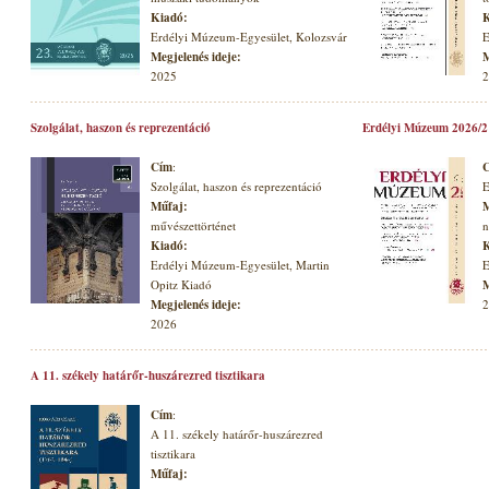
Kiadó:
K
Erdélyi Múzeum-Egyesület, Kolozsvár
E
Megjelenés ideje:
M
2025
2
Szolgálat, haszon és reprezentáció
Erdélyi Múzeum 2026/2
Cím
:
Szolgálat, haszon és reprezentáció
E
Műfaj:
M
művészettörténet
n
Kiadó:
K
Erdélyi Múzeum-Egyesület, Martin
E
Opitz Kiadó
M
Megjelenés ideje:
2
2026
A 11. székely határőr-huszárezred tisztikara
Cím
:
A 11. székely határőr-huszárezred
tisztikara
Műfaj: