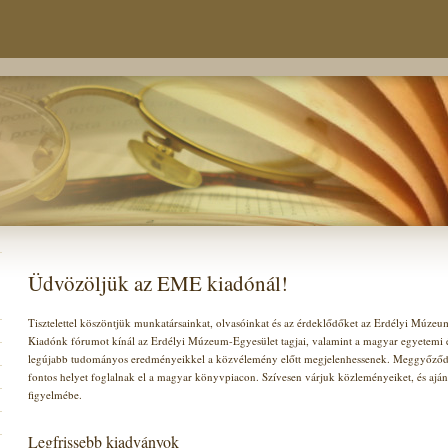
Üdvözöljük az EME kiadónál!
Tisztelettel köszöntjük munkatársainkat, olvasóinkat és az érdeklődőket az Erdélyi Múze
Kiadónk fórumot kínál az Erdélyi Múzeum-Egyesület tagjai, valamint a magyar egyetemi és
legújabb tudományos eredményeikkel a közvélemény előtt megjelenhessenek. Meggyőződ
fontos helyet foglalnak el a magyar könyvpiacon. Szívesen várjuk közleményeiket, és ajá
figyelmébe.
Legfrissebb kiadványok