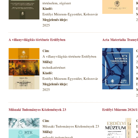
történelem, régészet
K
Kiadó:
E
Erdélyi Múzeum-Egyesület, Kolozsvár
M
Megjelenés ideje:
2
2025
A villanyvilágítás története Erdélyben
Acta Materialia Transyl
Cím
:
A villanyvilágítás története Erdélyben
A
Műfaj:
2
technikatörténet
M
Kiadó:
a
Erdélyi Múzeum-Egyesület, Kolozsvár
K
Megjelenés ideje:
E
2025
M
2
Műszaki Tudományos Közlemények 23
Erdélyi Múzeum 2026/1
Cím
:
Műszaki Tudományos Közlemények 23
E
Műfaj:
M
műszaki tudományok
t