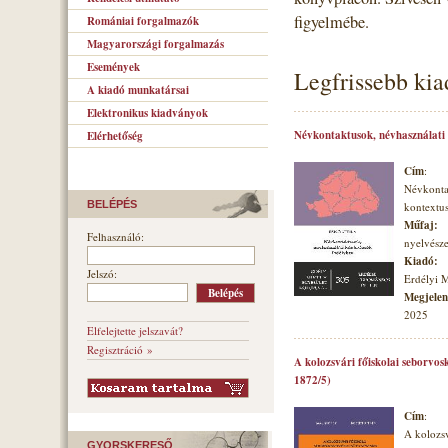
figyelmébe.
Romániai forgalmazók
Magyarországi forgalmazás
Események
Legfrissebb ki
A kiadó munkatársai
Elektronikus kiadványok
Névkontaktusok, névhasználati
Elérhetőség
Cím
:
Névkonta
BELÉPÉS
kontextu
Műfaj:
Felhasználó:
nyelvésze
Kiadó:
Jelszó:
Erdélyi 
Megjelené
2025
Elfelejtette jelszavát?
Regisztráció »
A kolozsvári főiskolai seborvos
1872/5)
Cím
:
A kolozsv
GYORSKERESŐ