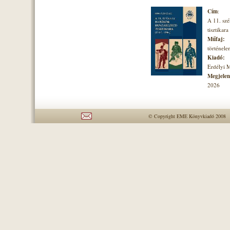
Cím
:
A 11. szé
tisztikara
Műfaj:
történel
Kiadó:
Erdélyi 
Megjelené
2026
© Copyright EME Könyvkiadó 2008