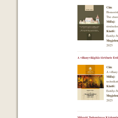
Cím
:
Homoróds
The churc
Műfaj:
történele
Kiadó:
Erdélyi 
Megjelené
2025
A villanyvilágítás története Er
Cím
:
A villany
Műfaj:
technikat
Kiadó:
Erdélyi 
Megjelené
2025
Műszaki Tudományos Közlemén