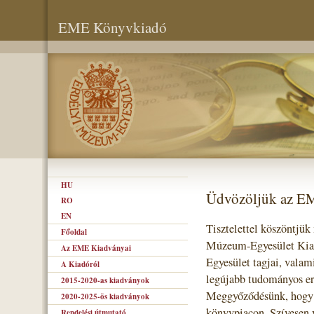
EME Könyvkiadó
HU
Üdvözöljük az E
RO
EN
Tisztelettel köszöntjük
Főoldal
Múzeum-Egyesület Kiad
Az EME Kiadványai
Egyesület tagjai, valam
A Kiadóról
legújabb tudományos er
2015-2020-as kiadványok
Meggyőződésünk, hogy s
2020-2025-ös kiadványok
könyvpiacon. Szívesen 
Rendelési útmutató