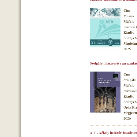
Cím
:
Műszaki
Műfaj:
műszaki
Kiadó:
Erdélyi 
Megjelené
2025
Szolgálat, haszon és reprezentá
Cím
:
Szolgálat
Műfaj:
művészett
Kiadó:
Erdélyi 
Opitz Ki
Megjelené
2026
A 11. székely határőr-huszárezr