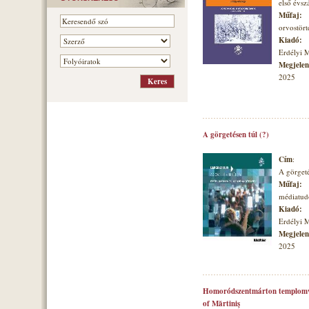
első évs
Műfaj:
orvostört
Kiadó:
Erdélyi 
Megjelené
2025
A görgetésen túl (?)
Cím
:
A görgeté
Műfaj:
médiatu
Kiadó:
Erdélyi 
Megjelené
2025
Homoródszentmárton templomvá
of Mărtiniş