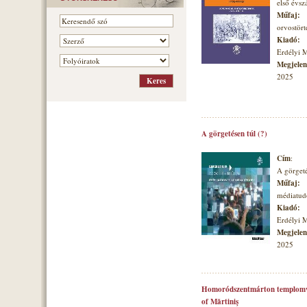
első évs
Műfaj:
orvostört
Kiadó:
Erdélyi 
Megjelené
2025
A görgetésen túl (?)
Cím
:
A görgeté
Műfaj:
médiatu
Kiadó:
Erdélyi 
Megjelené
2025
Homoródszentmárton templomvá
of Mărtiniş