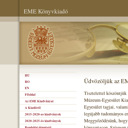
EME Könyvkiadó
HU
Üdvözöljük az E
RO
EN
Tisztelettel köszöntjük
Főoldal
Múzeum-Egyesület Kiad
Az EME Kiadványai
Egyesület tagjai, valam
A Kiadóról
legújabb tudományos er
2015-2020-as kiadványok
Meggyőződésünk, hogy s
2020-2025-ös kiadványok
könyvpiacon. Szívesen 
Rendelési útmutató