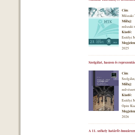
Cím
:
Műszaki
Műfaj:
műszaki
Kiadó:
Erdélyi 
Megjelené
2025
Szolgálat, haszon és reprezentá
Cím
:
Szolgálat
Műfaj:
művészett
Kiadó:
Erdélyi 
Opitz Ki
Megjelené
2026
A 11. székely határőr-huszárezr