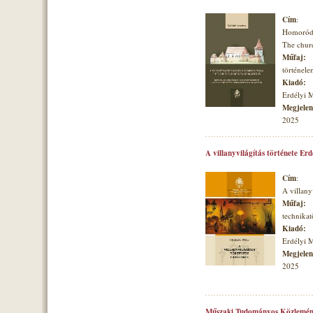
Cím
:
Homoróds
The churc
Műfaj:
történele
Kiadó:
Erdélyi 
Megjelené
2025
A villanyvilágítás története Er
Cím
:
A villany
Műfaj:
technikat
Kiadó:
Erdélyi 
Megjelené
2025
Műszaki Tudományos Közlemén