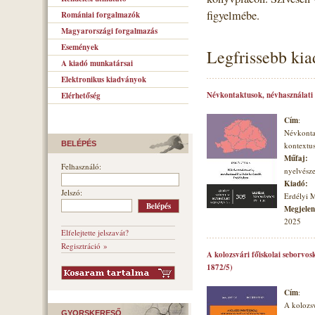
figyelmébe.
Romániai forgalmazók
Magyarországi forgalmazás
Események
Legfrissebb ki
A kiadó munkatársai
Elektronikus kiadványok
Névkontaktusok, névhasználati
Elérhetőség
Cím
:
Névkonta
BELÉPÉS
kontextu
Műfaj:
Felhasználó:
nyelvésze
Kiadó:
Jelszó:
Erdélyi 
Megjelené
2025
Elfelejtette jelszavát?
Regisztráció »
A kolozsvári főiskolai seborvos
1872/5)
Cím
:
A kolozsv
GYORSKERESŐ