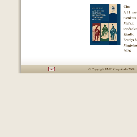
Cím
:
A 11. szé
tisztikara
Műfaj:
történel
Kiadó:
Erdélyi 
Megjelené
2026
© Copyright EME Könyvkiadó 2008