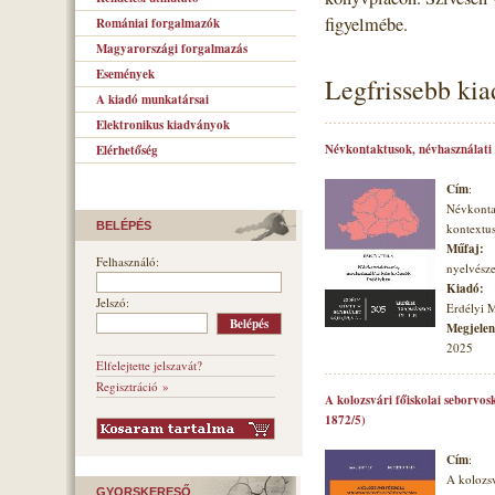
figyelmébe.
Romániai forgalmazók
Magyarországi forgalmazás
Események
Legfrissebb ki
A kiadó munkatársai
Elektronikus kiadványok
Névkontaktusok, névhasználati
Elérhetőség
Cím
:
Névkonta
BELÉPÉS
kontextu
Műfaj:
Felhasználó:
nyelvésze
Kiadó:
Jelszó:
Erdélyi 
Megjelené
2025
Elfelejtette jelszavát?
Regisztráció »
A kolozsvári főiskolai seborvos
1872/5)
Cím
:
A kolozsv
GYORSKERESŐ