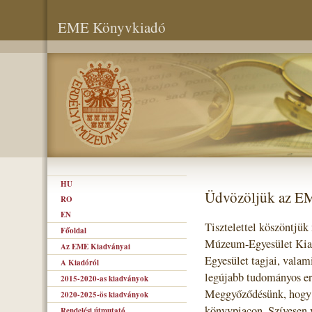
EME Könyvkiadó
HU
Üdvözöljük az E
RO
EN
Tisztelettel köszöntjük
Főoldal
Múzeum-Egyesület Kiad
Az EME Kiadványai
Egyesület tagjai, valam
A Kiadóról
legújabb tudományos er
2015-2020-as kiadványok
Meggyőződésünk, hogy s
2020-2025-ös kiadványok
könyvpiacon. Szívesen 
Rendelési útmutató