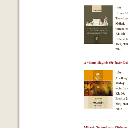
Cím
:
Homoróds
The churc
Műfaj:
történele
Kiadó:
Erdélyi 
Megjelené
2025
A villanyvilágítás története Er
Cím
:
A villany
Műfaj:
technikat
Kiadó:
Erdélyi 
Megjelené
2025
Műszaki Tudományos Közlemén