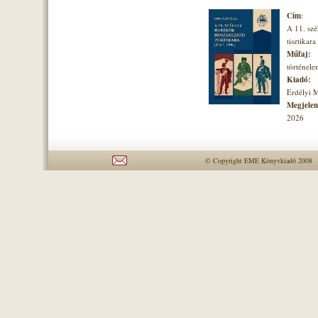
Cím
:
A 11. szé
tisztikara
Műfaj:
történel
Kiadó:
Erdélyi 
Megjelené
2026
© Copyright EME Könyvkiadó 2008