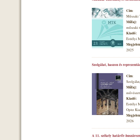
Cím
:
Műszaki
Műfaj:
műszaki
Kiadó:
Erdélyi 
Megjelené
2025
Szolgálat, haszon és reprezentá
Cím
:
Szolgálat
Műfaj:
művészett
Kiadó:
Erdélyi 
Opitz Ki
Megjelené
2026
A 11. székely határőr-huszárezr