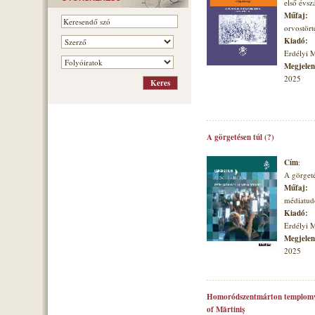
első évs
Műfaj:
orvostört
Kiadó:
Erdélyi 
Megjelené
2025
A görgetésen túl (?)
Cím
:
A görgeté
Műfaj:
médiatu
Kiadó:
Erdélyi 
Megjelené
2025
Homoródszentmárton templomvá
of Mărtiniş