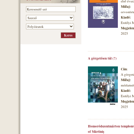
első évs
Műfaj:
orvostört
Kiadó:
Erdélyi 
Megjelené
2025
A görgetésen túl (?)
Cím
:
A görgeté
Műfaj:
médiatu
Kiadó:
Erdélyi 
Megjelené
2025
Homoródszentmárton templomvá
of Mărtiniş