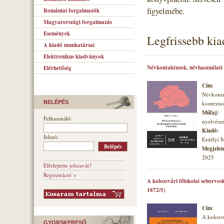
figyelmébe.
Romániai forgalmazók
Magyarországi forgalmazás
Események
Legfrissebb ki
A kiadó munkatársai
Elektronikus kiadványok
Névkontaktusok, névhasználati
Elérhetőség
Cím
:
Névkonta
BELÉPÉS
kontextu
Műfaj:
Felhasználó:
nyelvésze
Kiadó:
Jelszó:
Erdélyi 
Megjelené
2025
Elfelejtette jelszavát?
Regisztráció »
A kolozsvári főiskolai seborvos
1872/5)
Cím
:
A kolozsv
GYORSKERESŐ