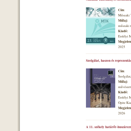
Cím
:
Műszaki
Műfaj:
műszaki
Kiadó:
Erdélyi 
Megjelené
2025
Szolgálat, haszon és reprezentá
Cím
:
Szolgálat
Műfaj:
művészett
Kiadó:
Erdélyi 
Opitz Ki
Megjelené
2026
A 11. székely határőr-huszárezr