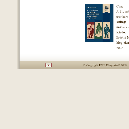
Cím
:
A 11. szé
tisztikara
Műfaj:
történel
Kiadó:
Erdélyi 
Megjelené
2026
© Copyright EME Könyvkiadó 2008