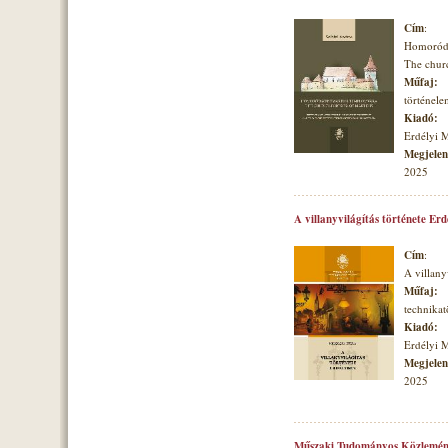
Cím
:
Homoróds
The churc
Műfaj:
történele
Kiadó:
Erdélyi 
Megjelené
2025
A villanyvilágítás története Er
Cím
:
A villany
Műfaj:
technikat
Kiadó:
Erdélyi 
Megjelené
2025
Műszaki Tudományos Közlemén