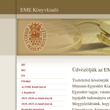
EME Könyvkiadó
HU
Üdvözöljük az E
RO
EN
Tisztelettel köszöntjük
Főoldal
Múzeum-Egyesület Kiad
Az EME Kiadványai
Egyesület tagjai, valam
A Kiadóról
legújabb tudományos er
2015-2020-as kiadványok
Meggyőződésünk, hogy s
2020-2025-ös kiadványok
könyvpiacon. Szívesen 
Rendelési útmutató