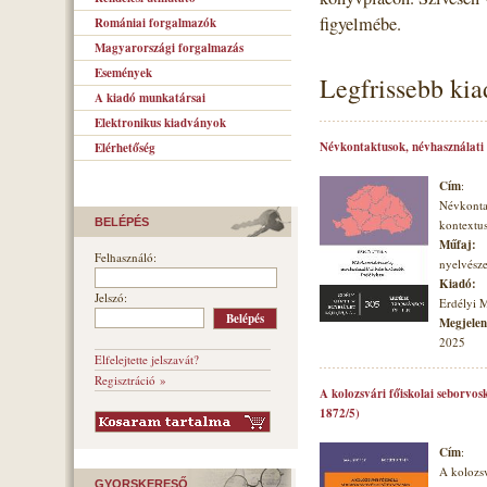
figyelmébe.
Romániai forgalmazók
Magyarországi forgalmazás
Események
Legfrissebb ki
A kiadó munkatársai
Elektronikus kiadványok
Névkontaktusok, névhasználati
Elérhetőség
Cím
:
Névkonta
BELÉPÉS
kontextu
Műfaj:
Felhasználó:
nyelvésze
Kiadó:
Jelszó:
Erdélyi 
Megjelené
2025
Elfelejtette jelszavát?
Regisztráció »
A kolozsvári főiskolai seborvos
1872/5)
Cím
:
A kolozsv
GYORSKERESŐ