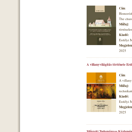
Cím
:
Homoróds
The churc
Műfaj:
történele
Kiadó:
Erdélyi 
Megjelené
2025
A villanyvilágítás története Er
Cím
:
A villany
Műfaj:
technikat
Kiadó:
Erdélyi 
Megjelené
2025
Műszaki Tudományos Közlemén