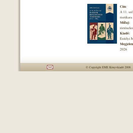
Cím
:
A 11. szé
tisztikara
Műfaj:
történel
Kiadó:
Erdélyi 
Megjelené
2026
© Copyright EME Könyvkiadó 2008