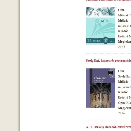
Cím
:
Műszaki
Műfaj:
műszaki
Kiadó:
Erdélyi 
Megjelené
2025
Szolgálat, haszon és reprezentá
Cím
:
Szolgálat
Műfaj:
művészett
Kiadó:
Erdélyi 
Opitz Ki
Megjelené
2026
A 11. székely határőr-huszárezr