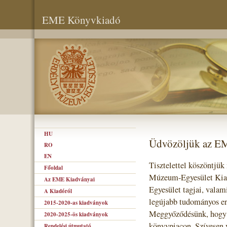
EME Könyvkiadó
HU
Üdvözöljük az E
RO
EN
Tisztelettel köszöntjük
Főoldal
Múzeum-Egyesület Kiad
Az EME Kiadványai
Egyesület tagjai, valam
A Kiadóról
legújabb tudományos er
2015-2020-as kiadványok
Meggyőződésünk, hogy s
2020-2025-ös kiadványok
könyvpiacon. Szívesen 
Rendelési útmutató