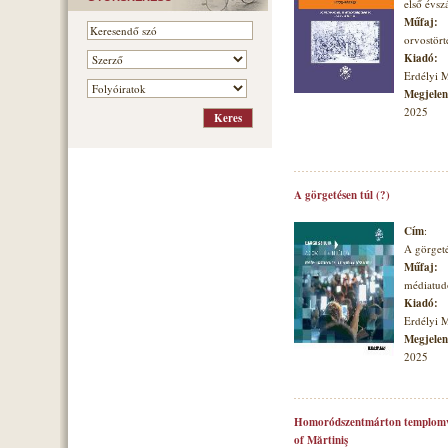
első évs
Műfaj:
orvostört
Kiadó:
Erdélyi 
Megjelené
2025
A görgetésen túl (?)
Cím
:
A görgeté
Műfaj:
médiatu
Kiadó:
Erdélyi 
Megjelené
2025
Homoródszentmárton templomvá
of Mărtiniş