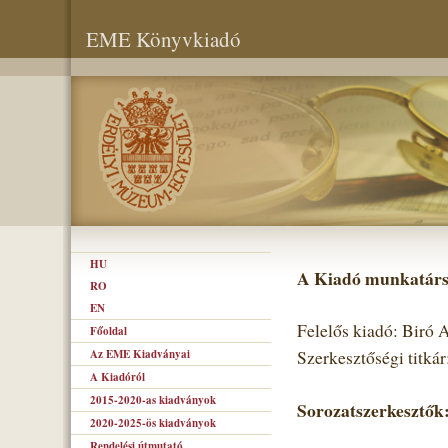
EME Könyvkiadó
HU
A Kiadó munkatárs
RO
EN
Felelős kiadó: Biró
Főoldal
Az EME Kiadványai
Szerkesztőségi titká
A Kiadóról
2015-2020-as kiadványok
Sorozatszerkesztők
2020-2025-ös kiadványok
Rendelési útmutató