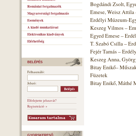
Bogdándi Zsolt, Egye
Romániai forgalmazók
Emese, Weisz Attila
Magyarországi forgalmazás
Erdélyi Múzeum-Egye
Események
Keszeg Vilmos – Emb
A kiadó munkatársai
Elektronikus kiadványok
Egyed Emese – Erdé
Elérhetőség
T. Szabó Csilla – Er
Fejér Tamás – Erdél
Keszeg Anna, Györgyj
BELÉPÉS
Bitay Enikő– Műszak
Felhasználó:
Füzetek
Bitay Enikő, Máthé
Jelszó:
Elfelejtette jelszavát?
Regisztráció »
GYORSKERESŐ