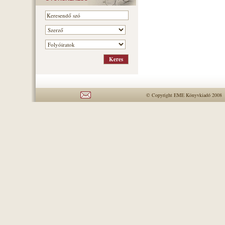
© Copyright EME Könyvkiadó 2008