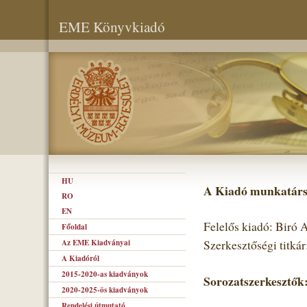
EME Könyvkiadó
HU
A Kiadó munkatárs
RO
EN
Felelős kiadó: Biró
Főoldal
Az EME Kiadványai
Szerkesztőségi titká
A Kiadóról
2015-2020-as kiadványok
Sorozatszerkesztők
2020-2025-ös kiadványok
Rendelési útmutató