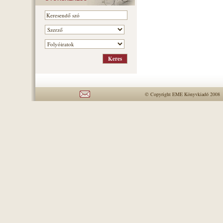
© Copyright EME Könyvkiadó 2008