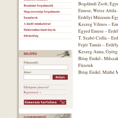
Bogdándi Zsolt, Egye
Romániai forgalmazók
Emese, Weisz Attila
Magyarországi forgalmazás
Erdélyi Múzeum-Egye
Események
Keszeg Vilmos – Emb
A kiadó munkatársai
Elektronikus kiadványok
Egyed Emese – Erdé
Elérhetőség
T. Szabó Csilla – Er
Fejér Tamás – Erdél
Keszeg Anna, Györgyj
BELÉPÉS
Bitay Enikő– Műszak
Felhasználó:
Füzetek
Bitay Enikő, Máthé
Jelszó:
Elfelejtette jelszavát?
Regisztráció »
GYORSKERESŐ