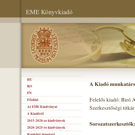
EME Könyvkiadó
HU
A Kiadó munkatárs
RO
EN
Felelős kiadó: Biró
Főoldal
Az EME Kiadványai
Szerkesztőségi titká
A Kiadóról
2015-2020-as kiadványok
Sorozatszerkesztők
2020-2025-ös kiadványok
Rendelési útmutató