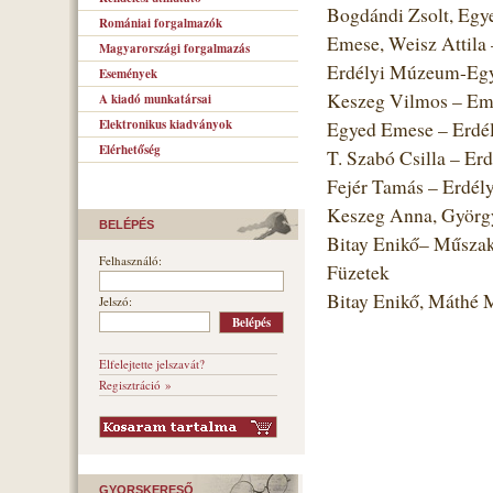
Bogdándi Zsolt, Egye
Romániai forgalmazók
Emese, Weisz Attila
Magyarországi forgalmazás
Erdélyi Múzeum-Egye
Események
Keszeg Vilmos – Emb
A kiadó munkatársai
Elektronikus kiadványok
Egyed Emese – Erdé
Elérhetőség
T. Szabó Csilla – Er
Fejér Tamás – Erdél
Keszeg Anna, Györgyj
BELÉPÉS
Bitay Enikő– Műszak
Felhasználó:
Füzetek
Bitay Enikő, Máthé
Jelszó:
Elfelejtette jelszavát?
Regisztráció »
GYORSKERESŐ