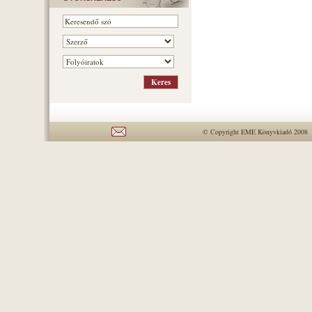
© Copyright EME Könyvkiadó 2008